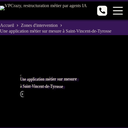
Passer
au
contenu
Accueil
Zones d'intervention
Une application métier sur mesure à Saint-Vincent-de-Tyrosse
Une application métier sur mesure
à Saint-Vincent-de-Tyrosse