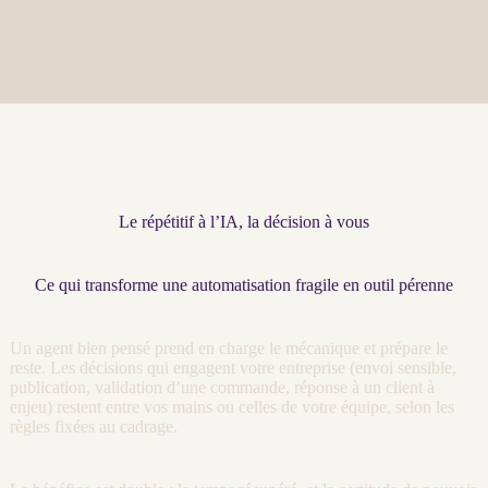
Le répétitif à l’IA, la décision à vous
Ce qui transforme une automatisation fragile en outil pérenne
Un
agent
bien pensé prend en charge le mécanique et prépare le
reste. Les décisions qui engagent votre entreprise (envoi sensible,
publication, validation d’une commande, réponse à un client à
enjeu) restent entre vos mains ou celles de votre équipe, selon les
règles fixées au
cadrage
.