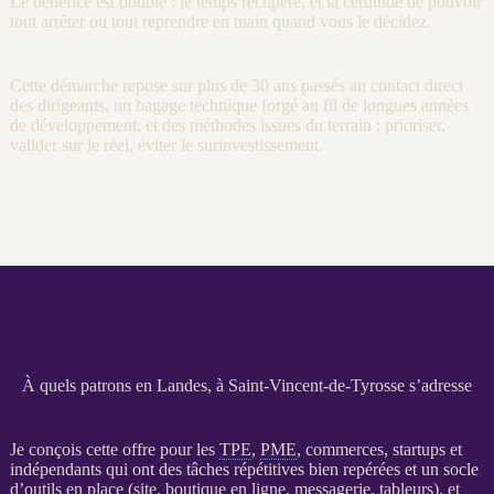
Le bénéfice est double : le temps récupéré, et la certitude de pouvoir
tout arrêter ou tout reprendre en main quand vous le décidez.
Cette démarche repose sur plus de 30 ans passés au contact direct
des dirigeants, un bagage technique forgé au fil de longues années
de développement, et des méthodes issues du terrain : prioriser,
valider sur le réel, éviter le surinvestissement.
À quels patrons en Landes, à Saint-Vincent-de-Tyrosse s’adresse
Je conçois cette offre pour les
TPE
,
PME
, commerces, startups et
indépendants qui ont des tâches répétitives bien repérées et un socle
d’outils en place (site,
boutique en ligne
, messagerie, tableurs), et