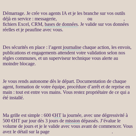
Démarrage. Je crée vos
agents IA
et je les branche sur vos outils
déjà en service : messagerie,
site WordPress
ou
WooCommerce
,
fichiers Excel,
CRM
,
bases de données
. Je valide sur vos
données
réelles et je peaufine avec vous.
Des sécurités en place : l’
agent
journalise
chaque action, les envois,
publications et engagements attendent votre validation selon nos
règles communes, et un superviseur technique vous
alerte
au
moindre blocage.
Je vous rends autonome dès le départ. Documentation de chaque
agent
, formation de votre équipe, procédure d’arrêt et de reprise en
main : tout est entre vos mains. Vous restez propriétaire de ce qui a
été installé.
Ma grille est simple : 600 €
HT
la journée, avec une dégressivité à
500 €
HT
par jour dès 3 jours de
mission
dépassés. J’évalue le
volume de jours et je le valide avec vous avant de commencer. Vous
avez le détail sur la page
Automatisation par agents LLM
.