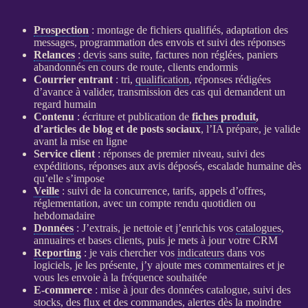
Prospection
: montage de fichiers qualifiés, adaptation des
messages, programmation des envois et suivi des réponses
Relances
:
devis
sans suite, factures non réglées, paniers
abandonnés en cours de route, clients endormis
Courrier entrant
: tri,
qualification
, réponses rédigées
d’avance à valider, transmission des cas qui demandent un
regard humain
Contenu
: écriture et publication de
fiches produit
,
d’articles de blog et de posts sociaux
, l’
IA
prépare, je valide
avant la mise en ligne
Service client
: réponses de premier niveau, suivi des
expéditions, réponses aux avis déposés, escalade humaine dès
qu’elle s’impose
Veille
: suivi de la concurrence, tarifs, appels d’offres,
réglementation, avec un compte rendu quotidien ou
hebdomadaire
Données
: J’extrais, je nettoie et j’enrichis vos
catalogues
,
annuaires et bases clients, puis je mets à jour votre
CRM
Reporting
: je vais chercher vos
indicateurs
dans vos
logiciels, je les présente, j’y ajoute mes commentaires et je
vous les envoie à la fréquence souhaitée
E-commerce
: mise à jour des
données
catalogue
, suivi des
stocks, des
flux
et des commandes,
alertes
dès la moindre