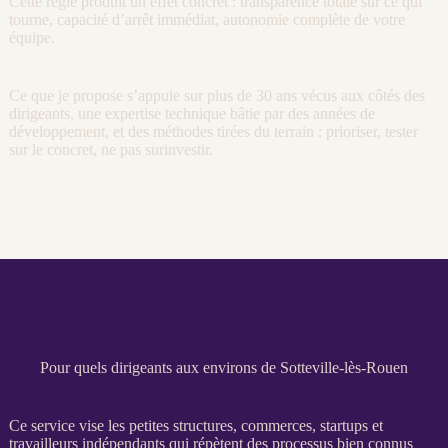
Cette règle produit un effet concret : transparence totale sur ce qui
tourne, capacité d’arrêt immédiat, autonomie complète de votre
équipe.
Ce que je propose s’appuie sur plus de 30 ans vécus aux côtés des
dirigeants, une expertise technique bâtie par des années de
développement, et des méthodes tirées du terrain : prioriser, tester
sur le concret, ne pas surinvestir.
Pour quels dirigeants aux environs de Sotteville-lès-Rouen
Ce service vise les petites structures, commerces, startups et
travailleurs indépendants qui répètent des
processus
bien connus