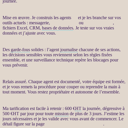
journée.
Mise en œuvre. Je construis les
agents
IA
et je les branche sur vos
outils actuels : messagerie,
site WordPress
ou
WooCommerce
,
fichiers Excel,
CRM
,
bases de données
. Je teste sur vos vraies
données
et j’ajuste avec vous.
Des
garde-fous
solides : l’
agent
journalise
chacune de ses actions,
les décisions sensibles vous reviennent selon les règles fixées
ensemble, et une
surveillance
technique repère les blocages pour
vous prévenir.
Relais assuré. Chaque
agent
est documenté, votre équipe est formée,
et je vous remets la procédure pour couper ou reprendre la main à
tout moment. Vous restez propriétaire et autonome de l’ensemble.
Ma tarification est facile à retenir : 600 €
HT
la journée, dégressive à
500 €
HT
par jour pour toute
mission
de plus de 3 jours. J’estime les
jours nécessaires et je les valide avec vous avant de commencer. Le
détail figure sur la page
Automatisation par agents LLM
.