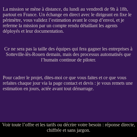
La
mission
se mène à distance, du lundi au vendredi de 9h à 18h,
partout en France. Un échange en direct avec le dirigeant en fixe le
périmètre, vous validez l’estimation avant le coup d’envoi, et je
referme la
mission
par un compte rendu détaillant les
agents
déployés et leur documentation.
Ce ne sera pas la taille des équipes qui fera gagner les entreprises à
Sotteville-lès-Rouen demain, mais des processus automatisés que
l’humain continue de piloter.
Pour
cadrer
le projet, dites-moi ce que vous faites et ce que vous
refaites chaque jour via la
page contact et devis
: je vous remets une
estimation en jours, actée avant tout démarrage.
Voir
toute l’offre et les tarifs
ou
décrire votre besoin
: réponse directe,
chiffrée et sans jargon.