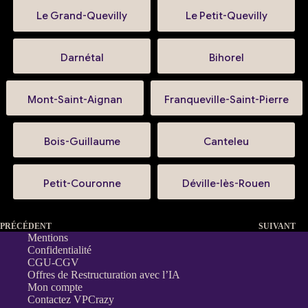
Le Grand-Quevilly
Le Petit-Quevilly
Darnétal
Bihorel
Mont-Saint-Aignan
Franqueville-Saint-Pierre
Bois-Guillaume
Canteleu
Petit-Couronne
Déville-lès-Rouen
PRÉCÉDENT
SUIVANT
Mentions
Confidentialité
CGU-CGV
Offres de Restructuration avec l’IA
Mon compte
Contactez VPCrazy