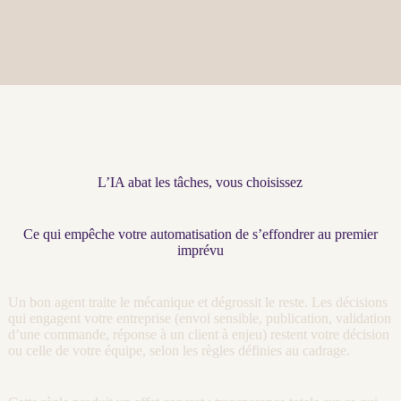
L’IA abat les tâches, vous choisissez
Ce qui empêche votre automatisation de s’effondrer au premier
imprévu
Un bon
agent
traite le mécanique et dégrossit le reste. Les décisions
qui engagent votre entreprise (envoi sensible, publication, validation
d’une commande, réponse à un client à enjeu) restent votre décision
ou celle de votre équipe, selon les règles définies au
cadrage
.