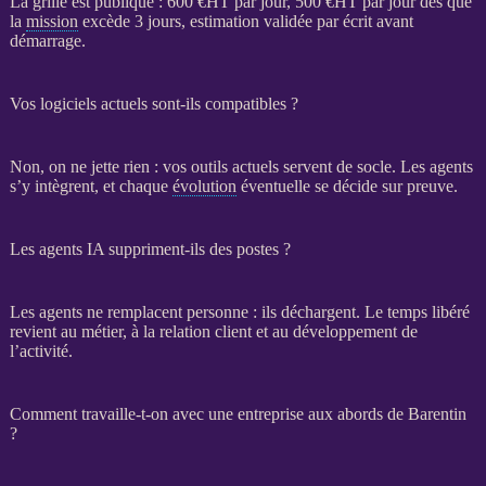
La grille est publique : 600 €
HT
par jour, 500 €
HT
par jour dès que
la
mission
excède 3 jours, estimation validée par écrit avant
démarrage.
Vos logiciels actuels sont-ils compatibles ?
Non, on ne jette rien : vos outils actuels servent de socle. Les
agents
s’y intègrent, et chaque
évolution
éventuelle se décide sur preuve.
Les agents IA suppriment-ils des postes ?
Les
agents
ne remplacent personne : ils déchargent. Le temps libéré
revient au métier, à la relation client et au développement de
l’activité.
Comment travaille-t-on avec une entreprise aux abords de Barentin
?