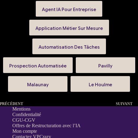
Agent IA Pour Entreprise
Application Métier Sur Mesure
Automatisation Des Tâches
Prospection Automatisée
Pavilly
Malaunay
Le Houlme
PRÉCÉDENT
SUIVANT
Mentions
Confidentialité
CGU-CGV
Offres de Restructuration avec l’IA
Mon compte
Contactez VPCrazy