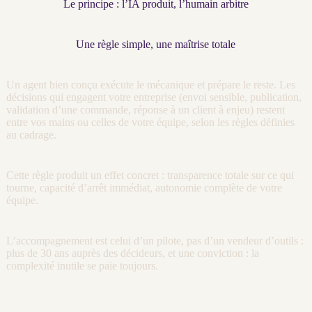
Le principe : l’IA produit, l’humain arbitre
Une règle simple, une maîtrise totale
Un
agent
bien conçu exécute le mécanique et prépare le reste. Les
décisions qui engagent votre entreprise (envoi sensible, publication,
validation d’une commande, réponse à un client à enjeu) restent
entre vos mains ou celles de votre équipe, selon les règles définies
au
cadrage
.
Cette règle produit un effet concret : transparence totale sur ce qui
tourne, capacité d’arrêt immédiat, autonomie complète de votre
équipe.
L’accompagnement est celui d’un pilote, pas d’un vendeur d’outils :
plus de 30 ans auprès des décideurs, et une conviction : la
complexité inutile se paie toujours.