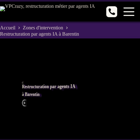
Passer
au
contenu
Accueil
Zones d'intervention
Restructuration par agents IA à Barentin
Restructuration par agents IA
à Barentin