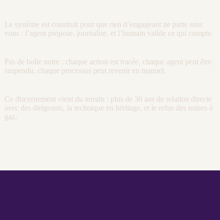
Le système est construit pour que rien d’engageant ne parte sans
vous : l’
agent
propose,
journalise
, et l’humain valide ce qui compte.
Pas de boîte noire : chaque action est tracée, chaque
agent
peut être
suspendu, chaque
processus
peut revenir en manuel.
Ce discernement vient du terrain : plus de 30 ans de relation directe
avec des dirigeants, la technique en héritage, et le refus des usines à
gaz.