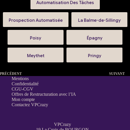
Automatisation Des Tâches
Prospection Automatisée
La Balme-de-Sillingy
Poisy
Épagny
Meythet
Pringy
PRÉCÉDENT
SUIVANT
Mentions
Confidentialité
CGU-CGV
Offres de Restructuration avec l’IA
Mon compte
Contactez VPCrazy
VPCrazy
19 La Croix de BOURGON