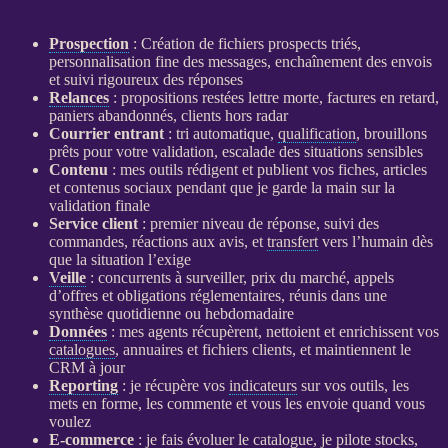
Prospection
: Création de fichiers
prospects
triés,
personnalisation fine des messages, enchaînement des envois
et suivi rigoureux des réponses
Relances
: propositions restées lettre morte, factures en retard,
paniers abandonnés, clients hors radar
Courrier entrant
: tri automatique,
qualification
, brouillons
prêts pour votre validation, escalade des situations sensibles
Contenu
: mes outils rédigent et publient vos fiches, articles
et contenus sociaux pendant que je garde la main sur la
validation finale
Service client
: premier niveau de réponse, suivi des
commandes, réactions aux avis, et
transfert
vers l’humain dès
que la situation l’exige
Veille
: concurrents à surveiller, prix du marché, appels
d’offres et obligations réglementaires, réunis dans une
synthèse quotidienne ou hebdomadaire
Données
: mes
agents
récupèrent, nettoient et enrichissent vos
catalogues
, annuaires et fichiers clients, et maintiennent le
CRM
à jour
Reporting
: je récupère vos
indicateurs
sur vos outils, les
mets en forme, les commente et vous les envoie quand vous
voulez
E-commerce
: je fais évoluer le
catalogue
, je pilote stocks,