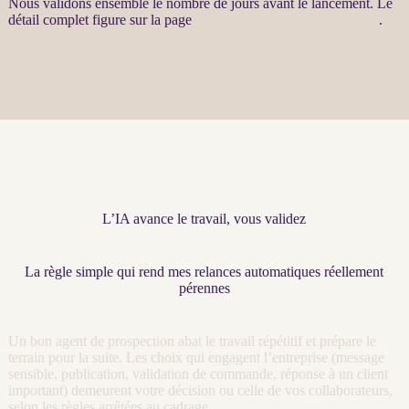
Nous validons ensemble le nombre de jours avant le lancement. Le
détail complet figure sur la page
Automatisation par agents LLM
.
L’IA avance le travail, vous validez
La règle simple qui rend mes relances automatiques réellement
pérennes
Un bon
agent
de
prospection
abat le travail répétitif et prépare le
terrain pour la suite. Les choix qui engagent l’entreprise (message
sensible, publication, validation de commande, réponse à un client
important) demeurent votre décision ou celle de vos collaborateurs,
selon les règles arrêtées au
cadrage
.