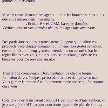
journée d’intervention.
Mise en route. Je monte les
agents
IA
et je les branche sur les outils
que vous utilisez déjà : messagerie,
site WordPress
ou
WooCommerce
, fichiers Excel,
CRM
,
bases de données
.
Vérifications sur vos
données
réelles, réglages faits avec vous.
Des
garde-fous
solides et transparents. L’
agent
qui qualifie vos
prospects
trace chaque opération qu’il mène. Les gestes sensibles,
envoi, publication, engagement, attendent mon accord selon les
règles bâties avec vous, et un superviseur technique détecte les
blocages pour me prévenir aussitôt.
Transfert
de compétence. Documentation de chaque brique,
formation de vos équipes, protocole d’arrêt et de reprise en main.
Vous gardez la propriété et l’autonomie totale sur ce qui fonctionne
chez vous.
Côté prix, c’est transparent : 600 €
HT
par journée d’intervention, et
je passe à 500 €
HT
par jour pour toute
mission
de plus de 3 jours.