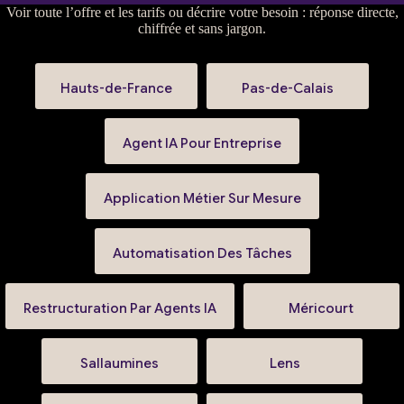
Voir
toute l’offre et les tarifs
ou
décrire votre besoin
: réponse directe,
chiffrée et sans jargon.
Hauts-de-France
Pas-de-Calais
Agent IA Pour Entreprise
Application Métier Sur Mesure
Automatisation Des Tâches
Restructuration Par Agents IA
Méricourt
Sallaumines
Lens