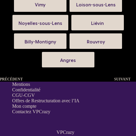
Vimy
Loison-sous-Lens
Noyelles-sous-Lens
Liévin
Billy-Montigny
Rouvroy
Angres
PRÉCÉDENT
SUIVANT
Mentions
Confidentialité
CGU-CGV
Offres de Restructuration avec l’IA
Mon compte
Contactez VPCrazy
VPCrazy