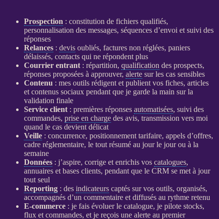
Prospection
: constitution de fichiers qualifiés,
personnalisation des messages, séquences d’envoi et suivi des
réponses
Relances
:
devis
oubliés, factures non réglées, paniers
délaissés, contacts qui ne répondent plus
Courrier entrant
: répartition,
qualification
des
prospects
,
réponses proposées à approuver,
alerte
sur les cas sensibles
Contenu
: mes outils rédigent et publient vos fiches, articles
et contenus sociaux pendant que je garde la main sur la
validation finale
Service client
: premières réponses
automatisées
, suivi des
commandes,
prise en charge
des avis, transmission vers moi
quand le cas devient délicat
Veille
: concurrence, positionnement tarifaire, appels d’offres,
cadre réglementaire, le tout résumé au jour le jour ou à la
semaine
Données
: j’aspire, corrige et enrichis vos
catalogues
,
annuaires et bases clients, pendant que le
CRM
se met à jour
tout seul
Reporting
: des
indicateurs
captés sur vos outils, organisés,
accompagnés d’un commentaire et diffusés au rythme retenu
E-commerce
: je fais évoluer le
catalogue
, je pilote stocks,
flux
et commandes, et je reçois une
alerte
au premier