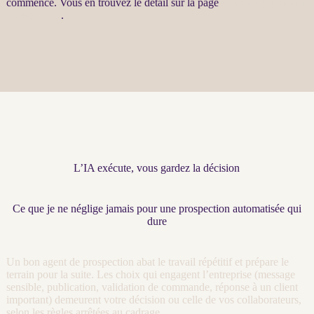
commence. Vous en trouvez le détail sur la page
Automatisation par
agents LLM
.
L’IA exécute, vous gardez la décision
Ce que je ne néglige jamais pour une prospection automatisée qui
dure
Un bon
agent
de
prospection
abat le travail répétitif et prépare le
terrain pour la suite. Les choix qui engagent l’entreprise (message
sensible, publication, validation de commande, réponse à un client
important) demeurent votre décision ou celle de vos collaborateurs,
selon les règles arrêtées au
cadrage
.