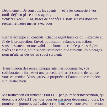
Déploiement. Je construis les
agents
IA
et je les connecte à vos
outils déjà en place : messagerie,
site WordPress
ou
WooCommerce
,
fichiers Excel,
CRM
,
bases de données
. Essais sur vos
données
réelles, réglages menés avec vous.
Rien n’échappe au contrôle. Chaque
agent
trace ce qu’il exécute au
fil de la
prospection
. Envoi, publication,
relance
: ces actions
sensibles attendent une validation humaine cadrée par les règles
fixées ensemble, et un superviseur technique surveille les blocages
pour m’
alerter
dès qu’un souci survient.
Transmission des rênes. Chaque
agent
est documenté, vos
collaborateurs formés et une procédure d’arrêt comme de reprise
vous est remise. Vous gardez la propriété et l’autonomie complète
sur l’installation.
Ma tarification est franche : 600 €
HT
par journée d’intervention, qui
descend à 500 €
HT
par jour pour les
missions
dépassant 3 jours. Le
nombre de journées est évalué et confirmé avec vous avant que tout