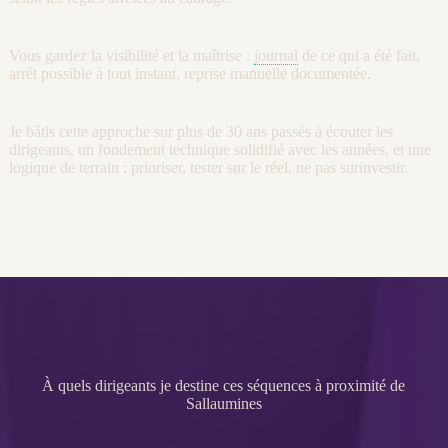
Vous gardez la
visibilité
et la maîtrise :
journal
de ce qui a été fait,
arrêt possible à tout instant, reprise manuelle documentée.
Je bâtis cette approche sur plus de 30 ans passés à écouter les
dirigeants, un fondement technique solidifié avec les années, et une
logique de terrain : prioriser, tester sur le réel, ne pas surinvestir.
À quels dirigeants je destine ces séquences à proximité de
Sallaumines