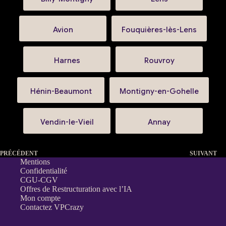
Avion
Fouquières-lès-Lens
Harnes
Rouvroy
Hénin-Beaumont
Montigny-en-Gohelle
Vendin-le-Vieil
Annay
PRÉCÉDENT
SUIVANT
Mentions
Confidentialité
CGU-CGV
Offres de Restructuration avec l’IA
Mon compte
Contactez VPCrazy