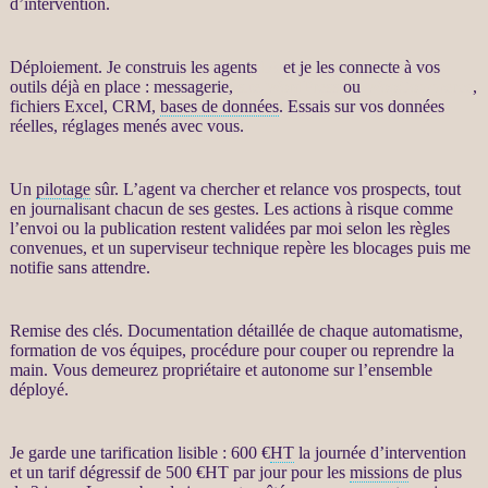
d’intervention.
Déploiement. Je construis les
agents
IA
et je les connecte à vos
outils déjà en place : messagerie,
site WordPress
ou
WooCommerce
,
fichiers Excel,
CRM
,
bases de données
. Essais sur vos
données
réelles, réglages menés avec vous.
Un
pilotage
sûr. L’
agent
va chercher et
relance
vos
prospects
, tout
en journalisant chacun de ses gestes. Les actions à risque comme
l’envoi ou la publication restent validées par moi selon les règles
convenues, et un superviseur technique repère les blocages puis me
notifie sans attendre.
Remise des clés. Documentation détaillée de chaque automatisme,
formation de vos équipes, procédure pour couper ou reprendre la
main. Vous demeurez propriétaire et autonome sur l’ensemble
déployé.
Je garde une tarification lisible : 600 €
HT
la journée d’intervention
et un tarif dégressif de 500 €
HT
par jour pour les
missions
de plus