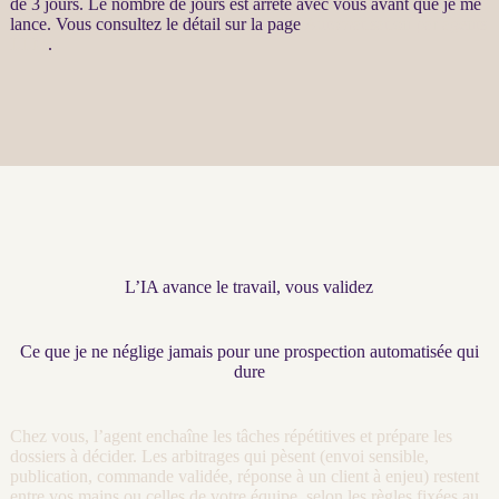
de 3 jours. Le nombre de jours est arrêté avec vous avant que je me
lance. Vous consultez le détail sur la page
Automatisation par agents
LLM
.
L’IA avance le travail, vous validez
Ce que je ne néglige jamais pour une prospection automatisée qui
dure
Chez vous, l’
agent
enchaîne les tâches répétitives et prépare les
dossiers à décider. Les arbitrages qui pèsent (envoi sensible,
publication, commande validée, réponse à un client à enjeu) restent
entre vos mains ou celles de votre équipe, selon les règles fixées au