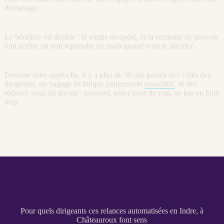
démarrage.
Le bénéfice est double : le temps récupéré, et la certitude de pouvoir
tout arrêter ou tout reprendre en main quand vous le décidez.
Derrière cette approche, il y a plus de 30 ans passés aux côtés des
dirigeants, un bagage technique patiemment
consolidé
, et des
réflexes issus du terrain : prioriser, tester pour de vrai, ne pas en faire
trop.
Pour quels dirigeants ces relances automatisées en Indre, à
Châteauroux font sens