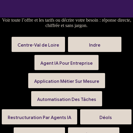
Voir
toute l’offre et les tarifs
ou
décrire votre besoin
: réponse directe,
chiffrée et sans jargon.
Centre-Val de Loire
Indre
Agent IA Pour Entreprise
Application Métier Sur Mesure
Automatisation Des Tâches
Restructuration Par Agents IA
Déols