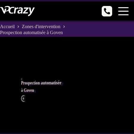
Passer
au
contenu
Accueil
Zones d'intervention
Prospection automatisée à Goven
Prospection automatisée
à Goven