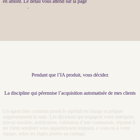
en amont. Le détail vous attend sur la page
Automatisation par
agents LLM
.
Pendant que l’IA produit, vous décidez
La discipline qui pérennise l’acquisition automatisée de mes clients
Un
agent
bien construit prend le répétitif en charge et prépare
soigneusement la suite. Les décisions qui engagent votre entreprise
(envoi sensible, publication, validation d’une commande, réponse à
un client sensible) vous appartiennent toujours, à vous ou à votre
équipe, selon les règles posées au
cadrage
.