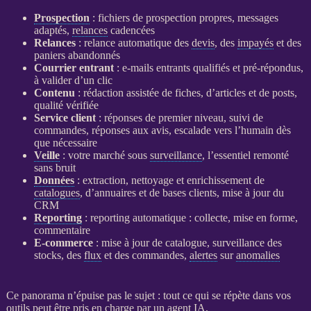
Prospection
: fichiers de
prospection
propres, messages
adaptés,
relances
cadencées
Relances
:
relance
automatique des
devis
, des
impayés
et des
paniers abandonnés
Courrier entrant
: e-mails entrants qualifiés et pré-répondus,
à valider d’un clic
Contenu
: rédaction assistée de fiches, d’articles et de posts,
qualité vérifiée
Service client
: réponses de premier niveau, suivi de
commandes, réponses aux avis, escalade vers l’humain dès
que nécessaire
Veille
: votre marché sous
surveillance
, l’essentiel remonté
sans bruit
Données
: extraction, nettoyage et enrichissement de
catalogues
, d’annuaires et de bases clients, mise à jour du
CRM
Reporting
:
reporting
automatique : collecte, mise en forme,
commentaire
E-commerce
: mise à jour de
catalogue
,
surveillance
des
stocks, des
flux
et des commandes,
alertes
sur
anomalies
Ce panorama n’épuise pas le sujet : tout ce qui se répète dans vos
outils peut être pris en charge par un
agent
IA
.