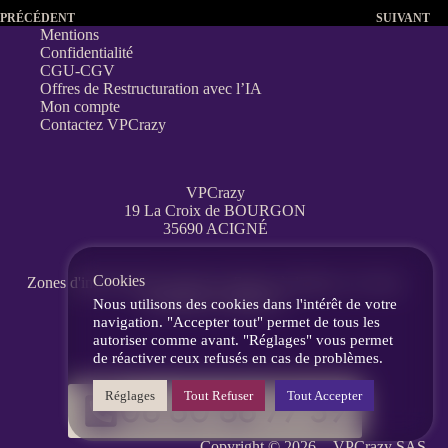
PRÉCÉDENT
SUIVANT
Mentions
Confidentialité
CGU-CGV
Offres de Restructuration avec l’IA
Mon compte
Contactez VPCrazy
VPCrazy
19 La Croix de BOURGON
35690 ACIGNÉ
Cookies
Zones d'interventions partout en France
à distance, en visio,
messagerie, téléphone.
Nous utilisons des cookies dans l'intérêt de votre
navigation. "Accepter tout" permet de tous les
autoriser comme avant. "Réglages" vous permet
de réactiver ceux refusés en cas de problèmes.
Réglages
Tout Refuser
Tout Accepter
06 60 86 77 39
Copyright © 2026 -
VPCrazy
SAS.