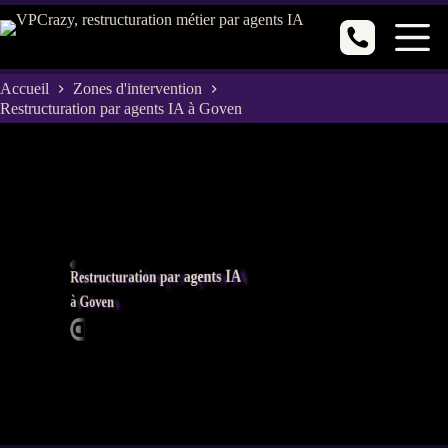
Passer
au
contenu
Accueil
Zones d'intervention
Restructuration par agents IA à Goven
Restructuration par agents IA
à Goven