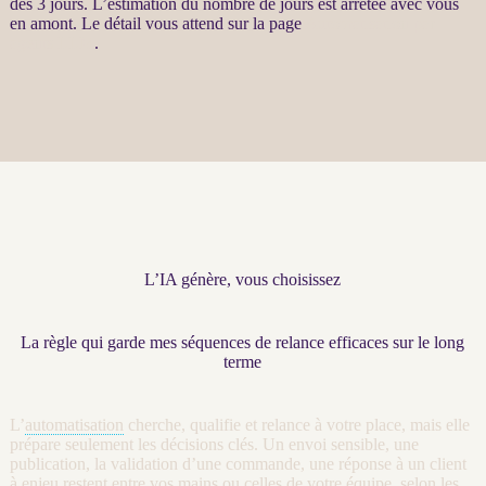
des 3 jours. L’estimation du nombre de jours est arrêtée avec vous
en amont. Le détail vous attend sur la page
Automatisation par
agents LLM
.
L’IA génère, vous choisissez
La règle qui garde mes séquences de relance efficaces sur le long
terme
L’
automatisation
cherche, qualifie et
relance
à votre place, mais elle
prépare seulement les décisions clés. Un envoi sensible, une
publication, la validation d’une commande, une réponse à un client
à enjeu restent entre vos mains ou celles de votre équipe, selon les