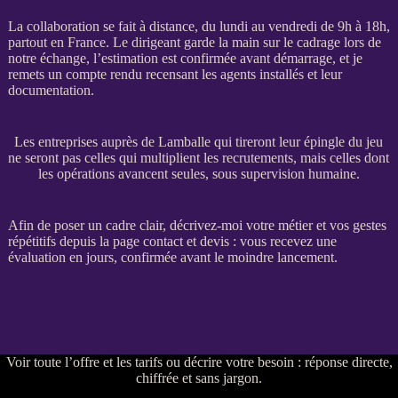
La collaboration se fait à distance, du lundi au vendredi de 9h à 18h,
partout en France. Le dirigeant garde la main sur le
cadrage
lors de
notre échange, l’estimation est confirmée avant démarrage, et je
remets un compte rendu recensant les
agents
installés et leur
documentation.
Les entreprises auprès de Lamballe qui tireront leur épingle du jeu
ne seront pas celles qui multiplient les recrutements, mais celles dont
les opérations avancent seules, sous supervision humaine.
Afin de poser un cadre clair, décrivez-moi votre métier et vos gestes
répétitifs depuis la
page contact et devis
: vous recevez une
évaluation en jours, confirmée avant le moindre lancement.
Voir
toute l’offre et les tarifs
ou
décrire votre besoin
: réponse directe,
chiffrée et sans jargon.