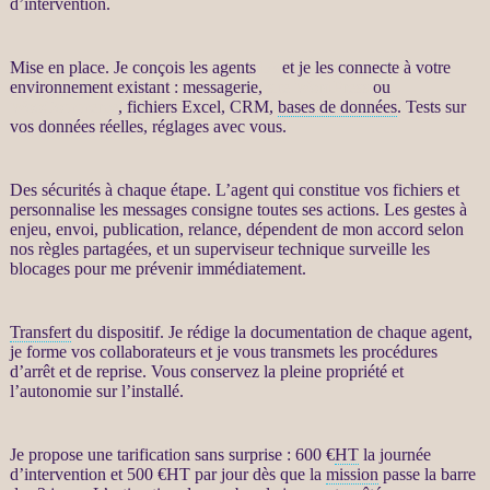
d’intervention.
Mise en place. Je conçois les
agents
IA
et je les connecte à votre
environnement existant : messagerie,
site WordPress
ou
WooCommerce
, fichiers Excel,
CRM
,
bases de données
. Tests sur
vos
données
réelles, réglages avec vous.
Des sécurités à chaque étape. L’
agent
qui constitue vos fichiers et
personnalise les messages consigne toutes ses actions. Les gestes à
enjeu, envoi, publication,
relance
, dépendent de mon accord selon
nos règles partagées, et un superviseur technique surveille les
blocages pour me prévenir immédiatement.
Transfert
du dispositif. Je rédige la documentation de chaque
agent
,
je forme vos collaborateurs et je vous transmets les procédures
d’arrêt et de reprise. Vous conservez la pleine propriété et
l’autonomie sur l’installé.
Je propose une tarification sans surprise : 600 €
HT
la journée
d’intervention et 500 €
HT
par jour dès que la
mission
passe la barre