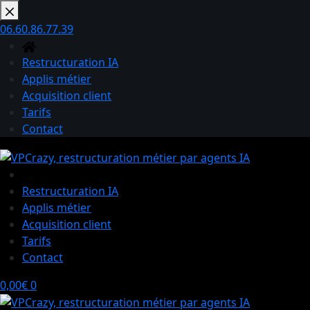
Passer
au
06.60.86.77.39
contenu
Restructuration IA
Applis métier
Acquisition client
Tarifs
Contact
Restructuration IA
Applis métier
Acquisition client
Tarifs
Contact
Panier
0,00
€
0
d’achat