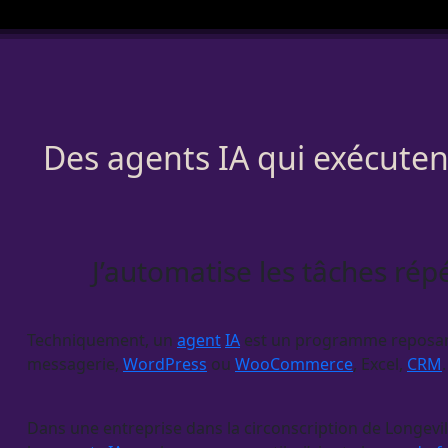
Des agents IA qui exécutent 
J’automatise les tâches rép
Techniquement, un
agent
IA
est un programme reposant s
messagerie,
WordPress
ou
WooCommerce
, Excel,
CRM
.
Dans une entreprise dans la circonscription de Longeville