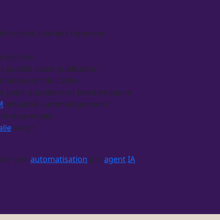
îtrisée et suivi des réponses
s délicats
le qualité avant publication
demande sort du cadre
en un point quotidien ou hebdomadaire
M
actualisé automatiquement
and vous voulez
lie
surgit
pour une
automatisation
par
agent
IA
.