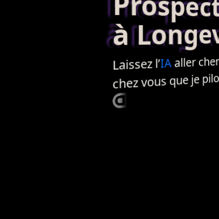
Prospecti
à Longevil
aller che
IA
Laissez l’
chez vous que je pilot