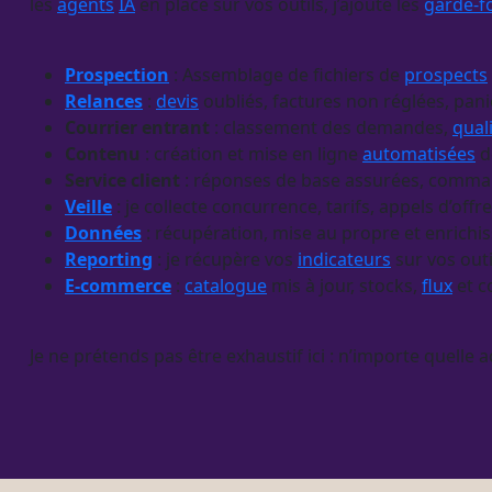
les
agents
IA
en place sur vos outils, j’ajoute les
garde-f
Prospection
: Assemblage de fichiers de
prospects
Relances
:
devis
oubliés, factures non réglées, pani
Courrier entrant
: classement des demandes,
qual
Contenu
: création et mise en ligne
automatisées
d
Service client
: réponses de base assurées, commande
Veille
: je collecte concurrence, tarifs, appels d’of
Données
: récupération, mise au propre et enrich
Reporting
: je récupère vos
indicateurs
sur vos out
E-commerce
:
catalogue
mis à jour, stocks,
flux
et 
Je ne prétends pas être exhaustif ici : n’importe quelle a