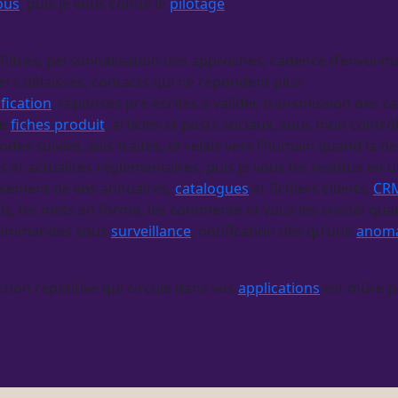
ous
, puis je vous confie le
pilotage
.
filtrés, personnalisation des approches, cadence d’envoi ma
ers délaissés, contacts qui ne répondent plus
ification
, réponses pré-écrites à valider, transmission des ca
e
fiches produit
, articles et posts sociaux, sous mon contrô
s suivies, avis traités, et relais vers l’humain quand la 
fres et actualités réglementaires, puis je vous les restitue 
issement de vos annuaires,
catalogues
et fichiers clients,
CR
ils, les mets en forme, les commente et vous les envoie qu
commandes sous
surveillance
, notification dès qu’une
anoma
ction répétitive qui circule dans vos
applications
est mûre 