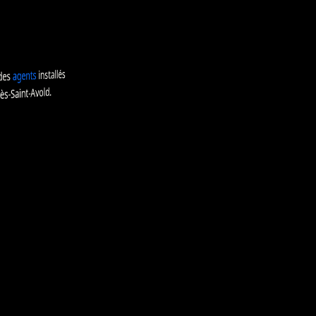
installés
agents
des
Saint-Avold.