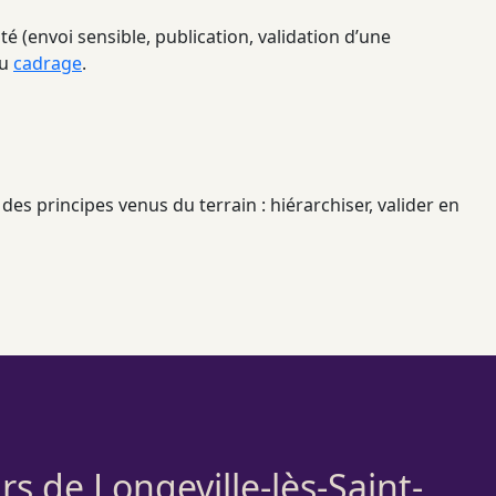
é (envoi sensible, publication, validation d’une
au
cadrage
.
des principes venus du terrain : hiérarchiser, valider en
s de Longeville-lès-Saint-