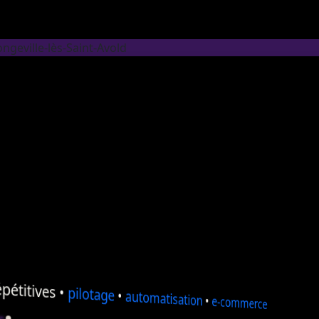
ngeville-lès-Saint-Avold
pétitives •
pilotage
•
automatisation
•
e-commerce