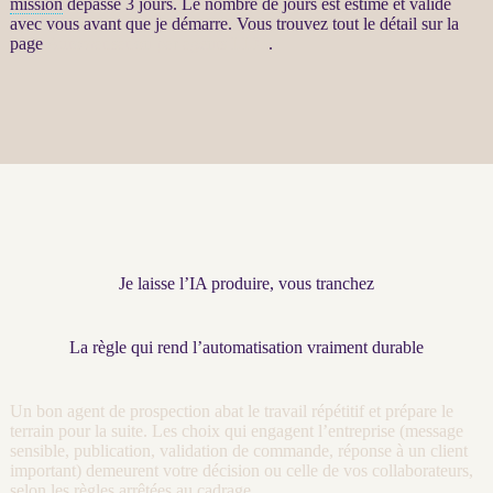
mission
dépasse 3 jours. Le nombre de jours est estimé et validé
avec vous avant que je démarre. Vous trouvez tout le détail sur la
page
Automatisation par agents LLM
.
Je laisse l’IA produire, vous tranchez
La règle qui rend l’automatisation vraiment durable
Un bon
agent
de
prospection
abat le travail répétitif et prépare le
terrain pour la suite. Les choix qui engagent l’entreprise (message
sensible, publication, validation de commande, réponse à un client
important) demeurent votre décision ou celle de vos collaborateurs,
selon les règles arrêtées au
cadrage
.