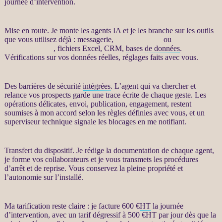
journée d’intervention.
Mise en route. Je monte les
agents IA
et je les branche sur les outils
que vous utilisez déjà : messagerie,
site WordPress
ou
WooCommerce
, fichiers Excel,
CRM
,
bases de données
.
Vérifications sur vos
données
réelles, réglages faits avec vous.
Des barrières de sécurité
intégrées
. L’
agent
qui va chercher et
relance
vos
prospects
garde une trace écrite de chaque geste. Les
opérations délicates, envoi, publication, engagement, restent
soumises à mon accord selon les règles définies avec vous, et un
superviseur technique signale les blocages en me notifiant.
Transfert
du dispositif. Je rédige la documentation de chaque
agent
,
je forme vos collaborateurs et je vous transmets les procédures
d’arrêt et de reprise. Vous conservez la pleine propriété et
l’autonomie sur l’installé.
Ma tarification reste claire : je facture 600 €
HT
la journée
d’intervention, avec un tarif dégressif à 500 €
HT
par jour dès que la