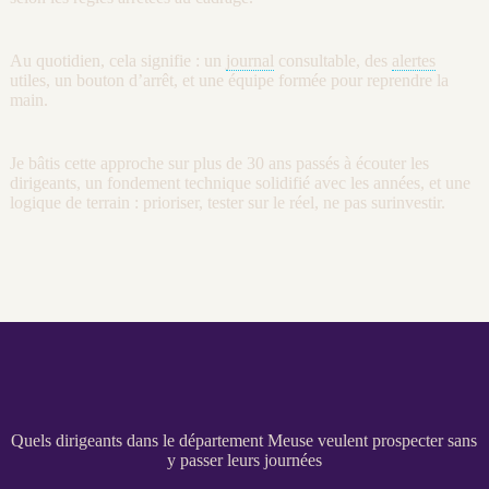
Au quotidien, cela signifie : un
journal
consultable, des
alertes
utiles, un bouton d’arrêt, et une équipe formée pour reprendre la
main.
Je bâtis cette approche sur plus de 30 ans passés à écouter les
dirigeants, un fondement technique solidifié avec les années, et une
logique de terrain : prioriser, tester sur le réel, ne pas surinvestir.
Quels dirigeants dans le département Meuse veulent prospecter sans
y passer leurs journées