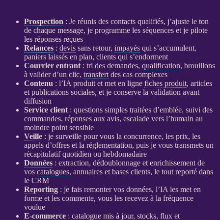
Prospection
: Je réunis des contacts qualifiés, j’ajuste le ton
de chaque message, je programme les séquences et je pilote
les réponses reçues
Relances
:
devis
sans retour,
impayés
qui s’accumulent,
paniers laissés en plan, clients qui s’endorment
Courrier entrant
: tri des demandes,
qualification
, brouillons
à valider d’un clic,
transfert
des cas complexes
Contenu
: l’
IA
produit et met en ligne
fiches produit
, articles
et publications sociales, et je conserve la validation avant
diffusion
Service client
: questions simples traitées d’emblée, suivi des
commandes, réponses aux avis, escalade vers l’humain au
moindre point sensible
Veille
: je surveille pour vous la concurrence, les prix, les
appels d’offres et la réglementation, puis je vous transmets un
récapitulatif quotidien ou hebdomadaire
Données
: extraction, dédoublonnage et enrichissement de
vos
catalogues
, annuaires et bases clients, le tout reporté dans
le
CRM
Reporting
: je fais remonter vos
données
, l’
IA
les met en
forme et les commente, vous les recevez à la fréquence
voulue
E-commerce
:
catalogue
mis à jour, stocks,
flux
et