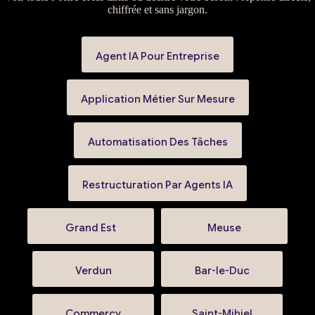
chiffrée et sans jargon.
Agent IA Pour Entreprise
Application Métier Sur Mesure
Automatisation Des Tâches
Restructuration Par Agents IA
Grand Est
Meuse
Verdun
Bar-le-Duc
Commercy
Saint-Mihiel