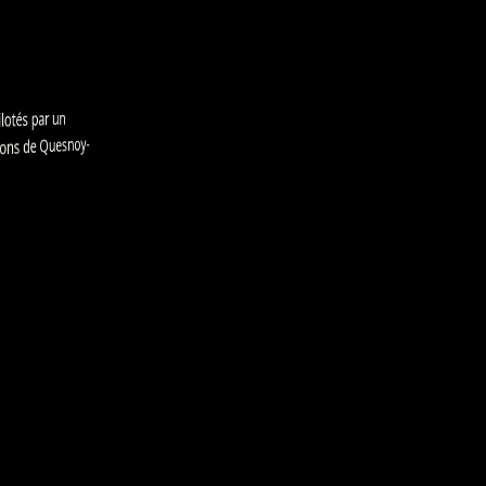
ilotés par un
ns de Quesnoy-