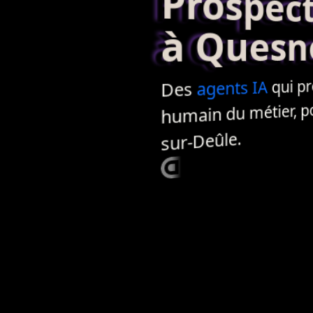
Prospecti
à Quesno
qui pr
IA
agents
Des
humain du métier, pour
sur-Deûle.