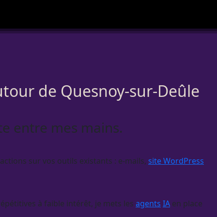
autour de Quesnoy-sur-Deûle
ste entre mes mains.
tions sur vos outils existants : e-mails,
site WordPress
étitives à faible intérêt, je mets les
agents
IA
en place