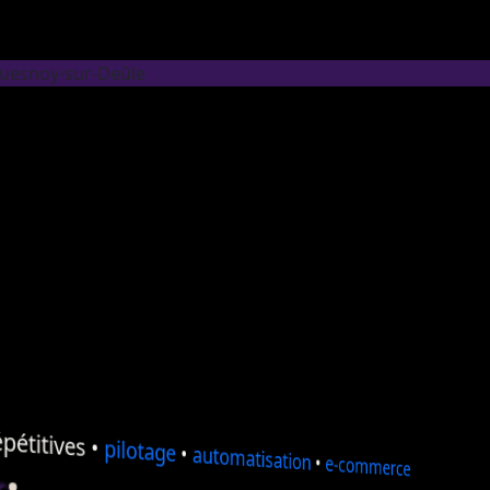
Quesnoy-sur-Deûle
pétitives •
pilotage
•
automatisation
•
e-commerce