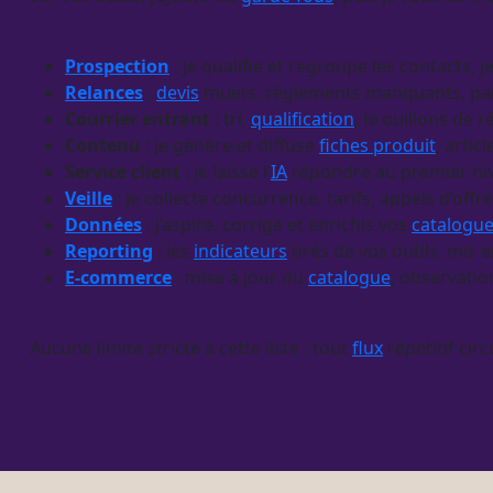
Prospection
: Je qualifie et regroupe les contacts, 
Relances
:
devis
muets, règlements manquants, pani
Courrier entrant
: tri,
qualification
, brouillons de r
Contenu
: je génère et diffuse
fiches produit
, artic
Service client
: je laisse l’
IA
répondre au premier nive
Veille
: je collecte concurrence, tarifs, appels d’of
Données
: j’aspire, corrige et enrichis vos
catalogu
Reporting
: les
indicateurs
tirés de vos outils, mis
E-commerce
: mise à jour du
catalogue
, observatio
Aucune limite stricte à cette liste : tout
flux
répétitif circ