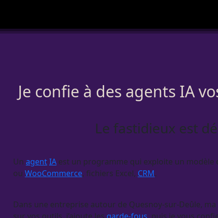
Je confie à des agents IA 
Le fastidieux est d
Un
agent
IA
est un programme qui exploite un modèle de l
ou
WooCommerce
, fichiers Excel,
CRM
.
Dans une entreprise autour de Quesnoy-sur-Deûle, ma dém
sur vos outils, j’ajoute les
garde-fous
, puis je vous confi