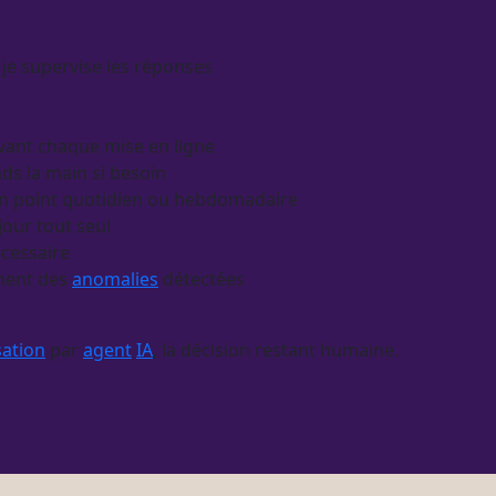
t je supervise les réponses
 avant chaque mise en ligne
ds la main si besoin
en un point quotidien ou hebdomadaire
jour tout seul
écessaire
ment des
anomalies
détectées
ation
par
agent
IA
, la décision restant humaine.