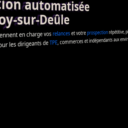
on automatisée
y-sur-Deûle
répétitive, p
prospection
et votre
relances
ennent en charge vos
, commerces et indépendants aux enviro
TPE
 les dirigeants de