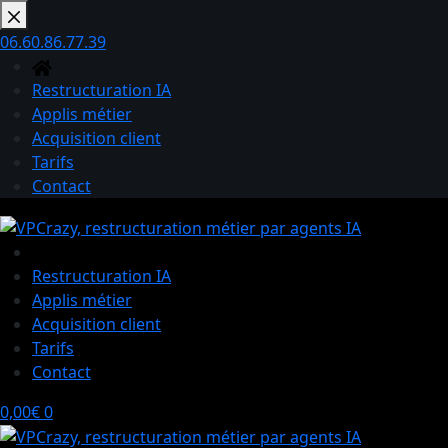
Passer
au
06.60.86.77.39
contenu
Restructuration IA
Applis métier
Acquisition client
Tarifs
Contact
Restructuration IA
Applis métier
Acquisition client
Tarifs
Contact
Panier
0,00
€
0
d’achat