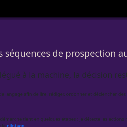
vos séquences de prospection 
élégué à la machine, la décision re
angage afin de lire, rédiger, ordonner et déclencher des ac
arche tient en quelques étapes : je détecte les actions rép
e le
pilotage
.