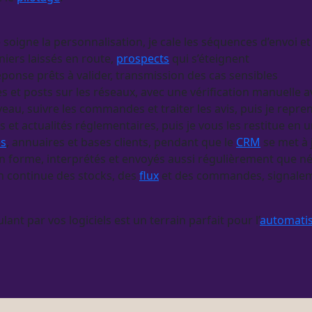
je soigne la personnalisation, je cale les séquences d’envoi e
ers laissés en route,
prospects
qui s’éteignent
éponse prêts à valider, transmission des cas sensibles
les et posts sur les réseaux, avec une vérification manuelle
au, suivre les commandes et traiter les avis, puis je repren
fres et actualités réglementaires, puis je vous les restitue 
es
, annuaires et bases clients, pendant que le
CRM
se met à 
 en forme, interprétés et envoyés aussi régulièrement que n
n continue des stocks, des
flux
et des commandes, signale
ulant par vos logiciels est un terrain parfait pour l’
automatis