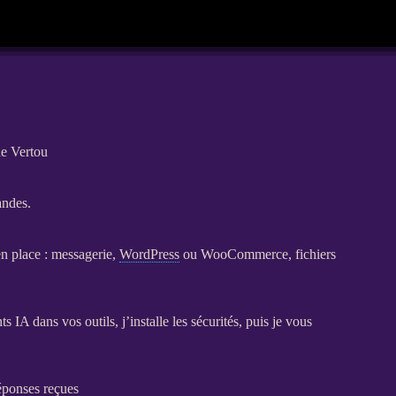
de Vertou
andes.
en place : messagerie,
WordPress
ou
WooCommerce
, fichiers
ts
IA
dans vos outils, j’installe les sécurités, puis je vous
réponses reçues