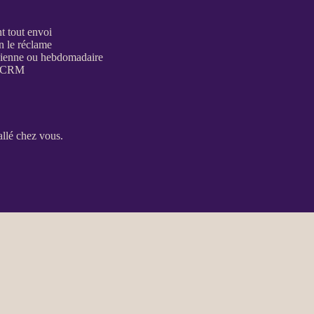
nt tout envoi
n le réclame
tidienne ou hebdomadaire
CRM
allé chez vous.