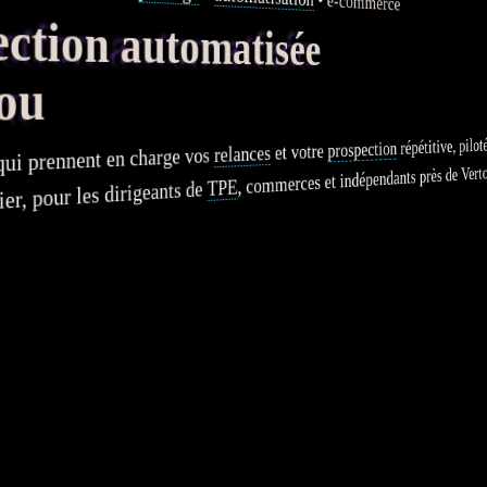
e-commerce
tion automatisée
ou
répétitive, pilot
prospection
et votre
relances
ui prennent en charge vos
, commerces et indépendants près de Verto
TPE
, pour les dirigeants de