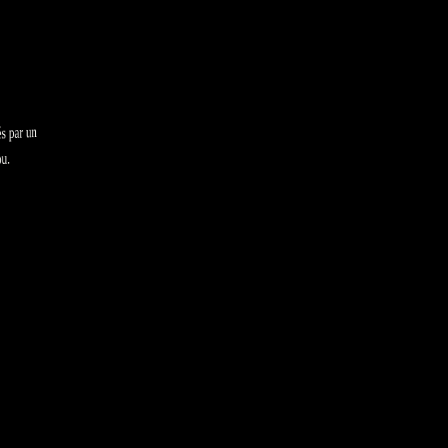
és par un
u.