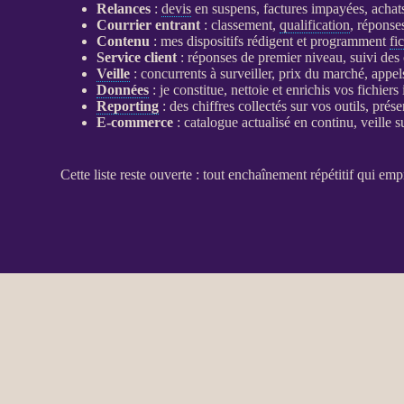
Relances
:
devis
en suspens, factures impayées, achat
Courrier entrant
: classement,
qualification
, réponse
Contenu
: mes dispositifs rédigent et programment
fi
Service client
: réponses de premier niveau, suivi des
Veille
: concurrents à surveiller, prix du marché, appe
Données
: je constitue, nettoie et enrichis vos fichiers
Reporting
: des chiffres collectés sur vos outils, prés
E-commerce
:
catalogue
actualisé en continu,
veille
su
Cette liste reste ouverte : tout enchaînement répétitif qui emp