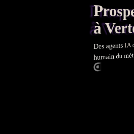
Prospec
à Vert
q
IA
agents
Des
humain du métier