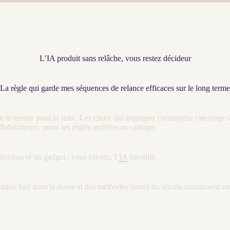
L’IA produit sans relâche, vous restez décideur
La règle qui garde mes séquences de relance efficaces sur le long terme
pare le terrain pour la suite. Les choix qui engagent l’entreprise (messag
llaborateurs, selon les règles arrêtées au
cadrage
.
duction et un gadget : vous pilotez, l’
IA
travaille.
ique bâti dans la durée et des méthodes issues du terrain nourrissent cette