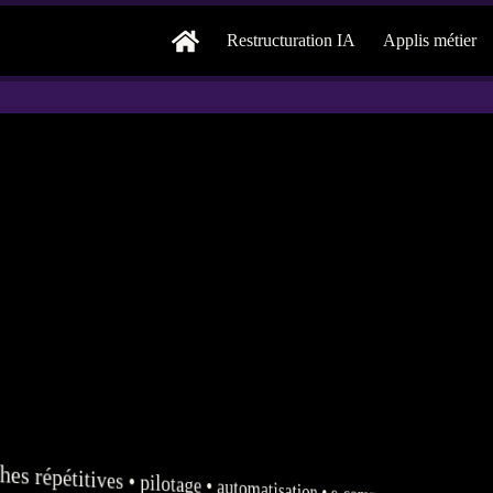
Restructuration IA
Applis métier
hes répétitives •
pilotage
•
automatisation
•