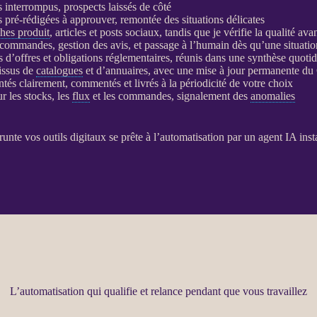
s interrompus,
prospects
laissés de côté
s pré-rédigées à approuver, remontée des situations délicates
ches produit
, articles et posts sociaux, tandis que je vérifie la qualité ava
 commandes, gestion des avis, et passage à l’humain dès qu’une situatio
ls d’offres et obligations réglementaires, réunis dans une synthèse quo
 issus de
catalogues
et d’annuaires, avec une mise à jour permanente du
entés clairement, commentés et livrés à la périodicité de votre choix
r les stocks, les
flux
et les commandes, signalement des
anomalies
runte vos outils digitaux se prête à l’
automatisation
par un
agent
IA
inst
L’automatisation qui qualifie et relance pendant que vous travaillez