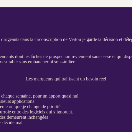
dirigeants dans la circonscription de Vertou je garde la décision et délè
pendants dont les tâches de
prospection
reviennent sans cesse et qui disp
mesurable sans embaucher ni sous-traiter.
Les marqueurs qui trahissent un besoin réel
u chaque semaine, pour un apport quasi nul
usieurs
applications
ente ou que je change de priorité
rroie entre des logiciels qui s’ignorent.
udes demeurent inchangées
je décide mal