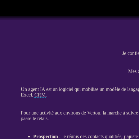
Je confi
Mes d
Un
agent
IA
est un
logiciel
qui mobilise un modèle de langage 
Excel,
CRM
.
Pour une activité aux environs de Vertou, la marche à suivre es
passe le relais.
Prospection
: Je réunis des contacts qualifiés, j’ajus