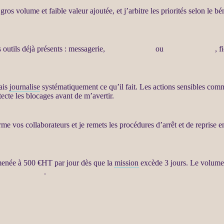
 gros volume et faible valeur ajoutée, et j’arbitre les priorités selon le b
s outils déjà présents : messagerie,
site WordPress
ou
WooCommerce
, 
ais
journalise
systématiquement ce qu’il fait. Les actions sensibles comm
tecte les blocages avant de m’avertir.
 vos collaborateurs et je remets les procédures d’arrêt et de reprise en
menée à 500 €
HT
par jour dès que la
mission
excède 3 jours. Le volume 
ar agents LLM
.