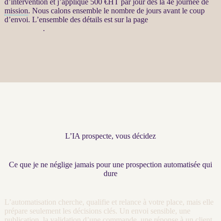
d’intervention et j’applique 500 €
HT
par jour dès la 4e journée de
mission
. Nous calons ensemble le nombre de jours avant le coup
d’envoi. L’ensemble des détails est sur la page
Automatisation par
agents LLM
.
L’IA prospecte, vous décidez
Ce que je ne néglige jamais pour une prospection automatisée qui
dure
L’
automatisation
cherche, qualifie et
relance
à votre place, mais elle
prépare seulement les décisions clés. Un envoi sensible, une
publication, la validation d’une commande, une réponse à un client