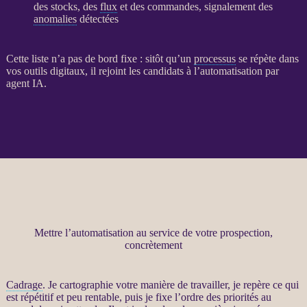
des stocks, des
flux
et des commandes, signalement des
anomalies
détectées
Cette liste n’a pas de bord fixe : sitôt qu’un
processus
se répète dans
vos outils digitaux, il rejoint les candidats à l’
automatisation
par
agent
IA
.
Mettre l’automatisation au service de votre prospection,
concrètement
Cadrage
. Je cartographie votre manière de travailler, je repère ce qui
est répétitif et peu rentable, puis je fixe l’ordre des priorités au