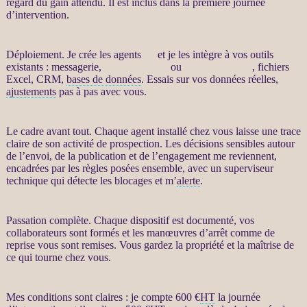
regard du gain attendu. Il est inclus dans la première journée
d’intervention.
Déploiement. Je crée les
agents
IA
et je les intègre à vos outils
existants : messagerie,
site WordPress
ou
WooCommerce
, fichiers
Excel,
CRM
,
bases de données
. Essais sur vos
données
réelles,
ajustements
pas à pas avec vous.
Le cadre avant tout. Chaque
agent
installé chez vous laisse une trace
claire de son activité de
prospection
. Les décisions sensibles autour
de l’envoi, de la publication et de l’engagement me reviennent,
encadrées par les règles posées ensemble, avec un superviseur
technique qui détecte les blocages et m’
alerte
.
Passation complète. Chaque dispositif est documenté, vos
collaborateurs sont formés et les manœuvres d’arrêt comme de
reprise vous sont remises. Vous gardez la propriété et la maîtrise de
ce qui tourne chez vous.
Mes conditions sont claires : je compte 600 €
HT
la journée