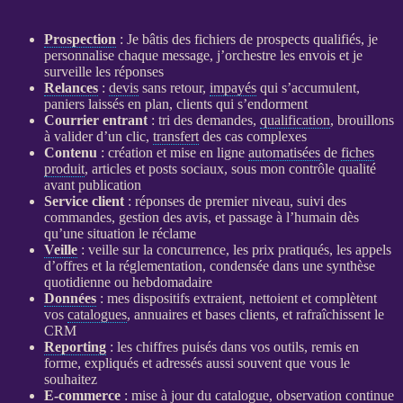
Prospection
: Je bâtis des fichiers de
prospects
qualifiés, je
personnalise chaque message, j’orchestre les envois et je
surveille les réponses
Relances
:
devis
sans retour,
impayés
qui s’accumulent,
paniers laissés en plan, clients qui s’endorment
Courrier entrant
: tri des demandes,
qualification
, brouillons
à valider d’un clic,
transfert
des cas complexes
Contenu
: création et mise en ligne
automatisées
de
fiches
produit
, articles et posts sociaux, sous mon contrôle qualité
avant publication
Service client
: réponses de premier niveau, suivi des
commandes, gestion des avis, et passage à l’humain dès
qu’une situation le réclame
Veille
:
veille
sur la concurrence, les prix pratiqués, les appels
d’offres et la réglementation, condensée dans une synthèse
quotidienne ou hebdomadaire
Données
: mes dispositifs extraient, nettoient et complètent
vos
catalogues
, annuaires et bases clients, et rafraîchissent le
CRM
Reporting
: les chiffres puisés dans vos outils, remis en
forme, expliqués et adressés aussi souvent que vous le
souhaitez
E-commerce
: mise à jour du
catalogue
, observation continue