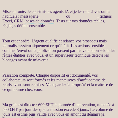
Mise en route. Je construis les
agents IA
et je les relie à vos outils
habituels : messagerie,
site WordPress
ou
WooCommerce
, fichiers
Excel,
CRM
,
bases de données
. Tests sur vos
données
réelles,
réglages définis ensemble.
Tout est encadré. L’
agent
qualifie et
relance
vos
prospects
mais
journalise
systématiquement ce qu’il fait. Les actions sensibles
comme l’envoi ou la publication passent par ma validation selon des
règles établies avec vous, et un superviseur technique détecte les
blocages avant de m’avertir.
Passation complète. Chaque dispositif est documenté, vos
collaborateurs sont formés et les manœuvres d’arrêt comme de
reprise vous sont remises. Vous gardez la propriété et la maîtrise de
ce qui tourne chez vous.
Ma grille est directe : 600 €
HT
la journée d’intervention, ramenée à
500 €
HT
par jour dès que la
mission
excède 3 jours. Le volume de
jours est estimé puis validé avec vous en amont du démarrage.