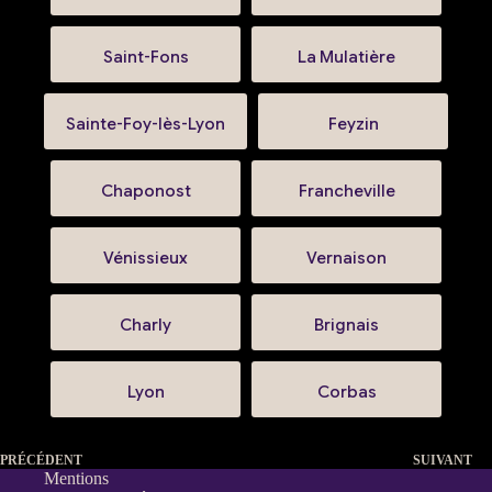
Saint-Fons
La Mulatière
Sainte-Foy-lès-Lyon
Feyzin
Chaponost
Francheville
Vénissieux
Vernaison
Charly
Brignais
Lyon
Corbas
PRÉCÉDENT
SUIVANT
Mentions