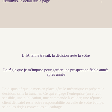
Retrouvez le détail sur la page
Automatisation par agents LLM
.
L’IA fait le travail, la décision reste la vôtre
La règle que je m’impose pour garder une prospection fiable année
après année
Le dispositif que je mets en place gère le mécanique et prépare la
décision, sans la trancher. Ce qui engage l’entreprise (un envoi
sensible, une publication, une commande à valider, une réponse
client délicate) reste votre responsabilité ou celle de votre équipe,
selon les règles convenues au
cadrage
.