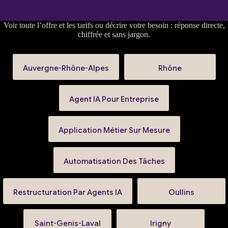
Voir
toute l’offre et les tarifs
ou
décrire votre besoin
: réponse directe,
chiffrée et sans jargon.
Auvergne-Rhône-Alpes
Rhône
Agent IA Pour Entreprise
Application Métier Sur Mesure
Automatisation Des Tâches
Restructuration Par Agents IA
Oullins
Saint-Genis-Laval
Irigny