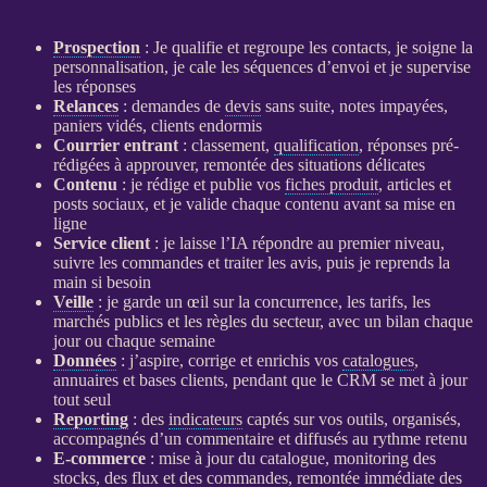
Prospection
: Je qualifie et regroupe les contacts, je soigne la
personnalisation, je cale les séquences d’envoi et je supervise
les réponses
Relances
: demandes de
devis
sans suite, notes impayées,
paniers vidés, clients endormis
Courrier entrant
: classement,
qualification
, réponses pré-
rédigées à approuver, remontée des situations délicates
Contenu
: je rédige et publie vos
fiches produit
, articles et
posts sociaux, et je valide chaque contenu avant sa mise en
ligne
Service client
: je laisse l’
IA
répondre au premier niveau,
suivre les commandes et traiter les avis, puis je reprends la
main si besoin
Veille
: je garde un œil sur la concurrence, les tarifs, les
marchés publics et les règles du secteur, avec un bilan chaque
jour ou chaque semaine
Données
: j’aspire, corrige et enrichis vos
catalogues
,
annuaires et bases clients, pendant que le
CRM
se met à jour
tout seul
Reporting
: des
indicateurs
captés sur vos outils, organisés,
accompagnés d’un commentaire et diffusés au rythme retenu
E-commerce
: mise à jour du
catalogue
, monitoring des
stocks, des
flux
et des commandes, remontée immédiate des