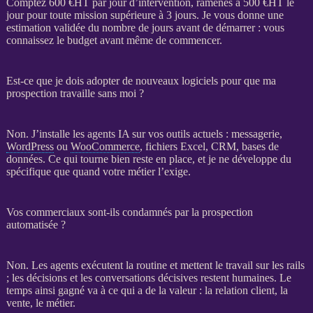
Comptez 600 €
HT
par jour d’intervention, ramenés à 500 €
HT
le
jour pour toute
mission
supérieure à 3 jours. Je vous donne une
estimation validée du nombre de jours avant de démarrer : vous
connaissez le budget avant même de commencer.
Est-ce que je dois adopter de nouveaux logiciels pour que ma
prospection travaille sans moi ?
Non. J’installe les
agents IA
sur vos outils actuels : messagerie,
WordPress
ou
WooCommerce
, fichiers Excel,
CRM
,
bases de
données
. Ce qui tourne bien reste en place, et je ne développe du
spécifique que quand votre métier l’exige.
Vos commerciaux sont-ils condamnés par la prospection
automatisée ?
Non. Les
agents
exécutent la routine et mettent le travail sur les rails
; les décisions et les conversations décisives restent humaines. Le
temps ainsi gagné va à ce qui a de la valeur : la relation client, la
vente, le métier.