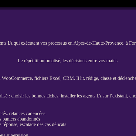
nts IA qui exécutent vos processus en Alpes-de-Haute-Provence, à For
Le répétitif automatisé, les décisions entre vos mains.
u
WooCommerce
, fichiers Excel,
CRM
. Il lit, rédige, classe et déclen
sé : choisir les bonnes tâches, installer les
agents
IA
sur l’existant, en
ptés,
relances
cadencées
s paniers abandonnés
e réponse, escalade des cas délicats
sous
supervision