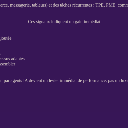
erce
, messagerie, tableurs) et des tâches récurrentes :
TPE
,
PME
, comm
Ces signaux indiquent un gain immédiat
ajoutée
s
cessus
adaptés
assembler
on
par
agents
IA
devient un levier immédiat de performance, pas un lux