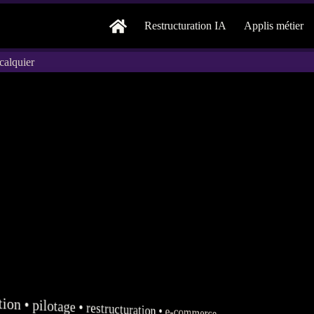
Restructuration IA
Applis métier
calquier
tion
•
pilotage
•
restructuration
•
e-commerce