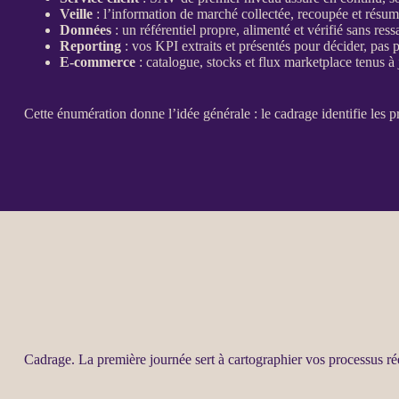
Veille
: l’information de marché collectée, recoupée et résu
Données
: un référentiel propre, alimenté et vérifié sans ress
Reporting
: vos
KPI
extraits et présentés pour décider, pas 
E-commerce
:
catalogue
, stocks et
flux
marketplace
tenus à 
Cette énumération donne l’idée générale : le
cadrage
identifie les
p
Cadrage
. La première journée sert à cartographier vos
processus
ré