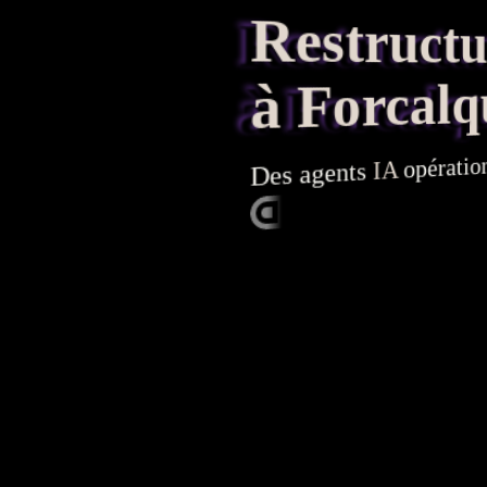
Restructura
à Forcalq
opératio
IA
agents
Des