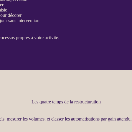
mée
aisie
pour décorer
jour sans intervention
rocessus
propres à votre activité.
Les quatre temps de la restructuration
els, mesurer les volumes, et classer les
automatisations
par gain attendu.