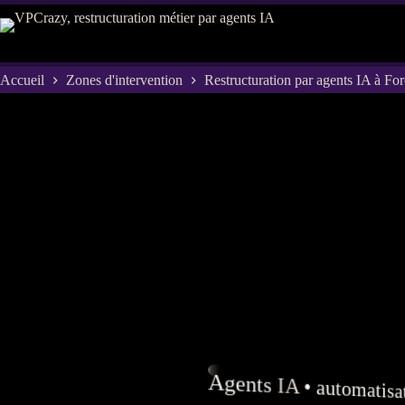
Passer
au
contenu
Accueil
Zones d'intervention
Restructuration par agents IA à For
Agents
IA
•
automatisa