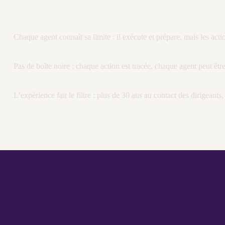
Chaque
agent
connaît sa limite : il exécute et prépare, mais les ac
Pas de boîte noire : chaque action est tracée, chaque
agent
peut êtr
L’expérience fait le filtre : plus de 30 ans au contact des dirigeant