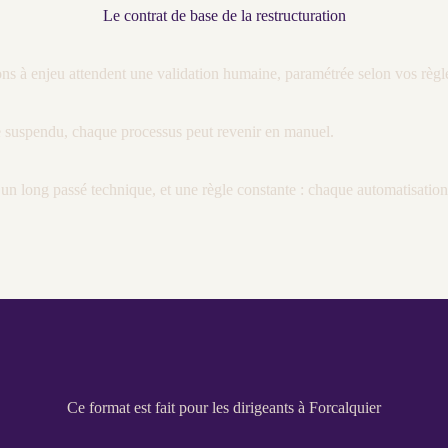
Le contrat de base de la restructuration
tions à enjeu attendent une validation humaine, paramétrée selon vos règl
e suspendu, chaque
processus
peut revenir en manuel.
s, un long passé technique, et une règle constante : chaque
automatisation
Ce format est fait pour les dirigeants à Forcalquier