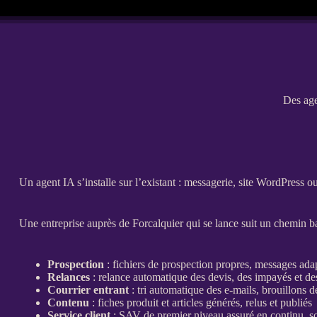
Des age
Un
agent
IA
s’installe sur l’existant : messagerie,
site WordPress
o
Une entreprise auprès de Forcalquier qui se lance suit un chemin bali
Prospection
: fichiers de
prospection
propres, messages ada
Relances
:
relance
automatique des
devis
, des
impayés
et de
Courrier entrant
: tri automatique des e-mails, brouillons d
Contenu
:
fiches produit
et articles générés, relus et publiés
Service client
: SAV de premier niveau assuré en continu, 