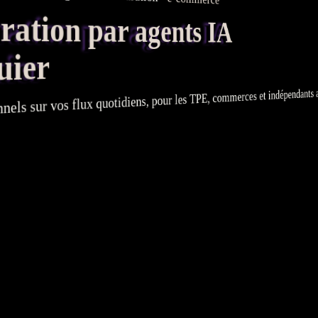
tion par agents IA
uier
, commerces et indépendants aut
TPE
quotidiens, pour les
flux
sur vos
nnels