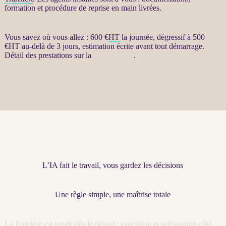
formation et procédure de reprise en main livrées.
Vous savez où vous allez : 600 €
HT
la journée, dégressif à 500
€
HT
au-delà de 3 jours, estimation écrite avant tout démarrage.
Détail des prestations sur la
fiche produit
.
L’IA fait le travail, vous gardez les décisions
Une règle simple, une maîtrise totale
La frontière est posée dès le départ : exécution et préparation côté