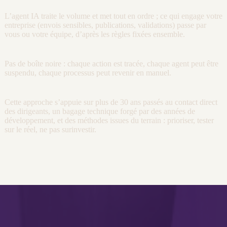
L’
agent
IA
traite le volume et met tout en ordre ; ce qui engage votre
entreprise (envois sensibles, publications, validations) passe par
vous ou votre équipe, d’après les règles fixées ensemble.
Pas de boîte noire : chaque action est tracée, chaque
agent
peut être
suspendu, chaque
processus
peut revenir en manuel.
Cette approche s’appuie sur plus de 30 ans passés au contact direct
des dirigeants, un bagage technique forgé par des années de
développement
, et des méthodes issues du terrain : prioriser, tester
sur le réel, ne pas surinvestir.