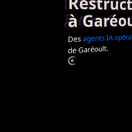
Restructur
à Garéou
opéra
IA
agents
Des
de Garéoult.