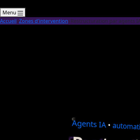
Menu
Accueil
Zones d'intervention
Restructuration par agents I
Agents
IA
•
automati