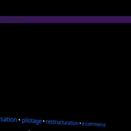
A à Garéoult
sation
•
pilotage
•
restructuration
•
e-commerce