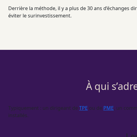
Derrière la méthode, il y a plus de 30 ans d’échanges dire
éviter le surinvestissement.
À qui s’adr
Typiquement : un dirigeant de
TPE
ou de
PME
, un comm
installés.
Le