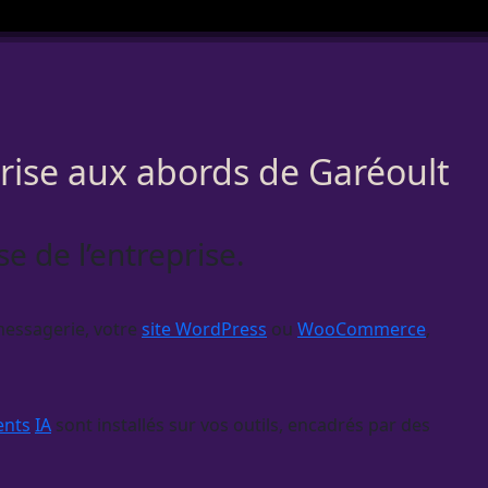
prise aux abords de Garéoult
se de l’entreprise.
 messagerie, votre
site WordPress
ou
WooCommerce
,
ents
IA
sont installés sur vos outils, encadrés par des