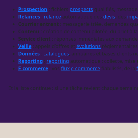
Prospection
: fichiers
prospects
qualifiés, message
Relances
:
relance
automatique des
devis
, des
imp
Courrier entrant
: messagerie triée, demandes qual
Contenu
: création de contenu pilotée, du brief à l
Service client
: réponses immédiates aux demandes
Veille
: appels d’offres et
évolutions
réglementaires
Données
:
catalogues
, annuaires et bases clients n
Reporting
:
reporting
automatique : collecte, mise
E-commerce
: vos
flux
e-commerce
fiabilisés, de la
Et la liste continue : si une tâche revient chaque semain