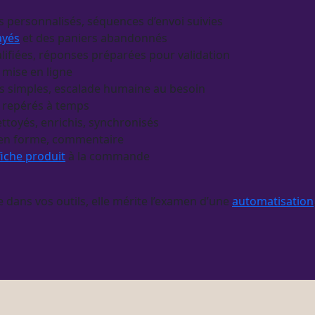
s personnalisés, séquences d’envoi suivies
ayés
et des paniers abandonnés
ifiées, réponses préparées pour validation
a mise en ligne
 simples, escalade humaine au besoin
 repérés à temps
ettoyés, enrichis, synchronisés
 en forme, commentaire
fiche produit
à la commande
e dans vos outils, elle mérite l’examen d’une
automatisation