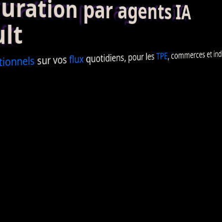
ation par agents IA
lt
, commerces et indé
TPE
quotidiens, pour les
flux
sur vos
tionnels