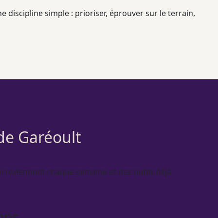
 discipline simple : prioriser, éprouver sur le terrain,
 de Garéoult
i reviennent chaque semaine et des outils déjà
mps