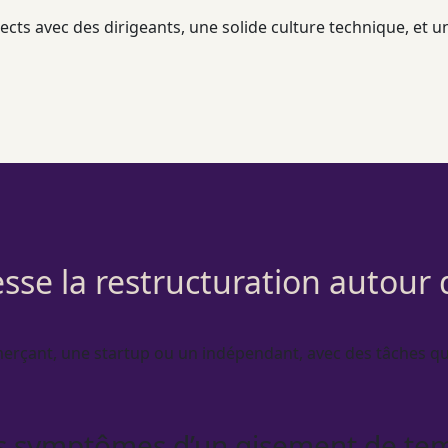
cts avec des dirigeants, une solide culture technique, et une
esse la restructuration autour
erçant, une startup ou un indépendant, avec des tâches qu
s symptômes d’un gisement de te