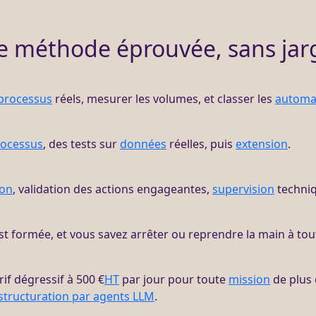
e méthode éprouvée, sans jar
processus
réels, mesurer les volumes, et classer les
automat
rocessus
, des tests sur
données
réelles, puis
extension
.
ion
, validation des actions engageantes,
supervision
techni
t formée, et vous savez arrêter ou reprendre la main à to
rif dégressif à 500 €
HT
par jour pour toute
mission
de plus 
structuration par agents LLM
.