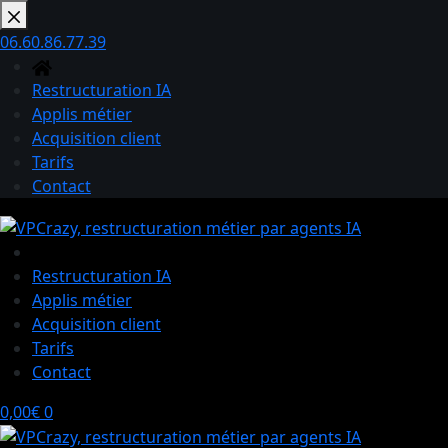
Passer
au
06.60.86.77.39
contenu
Restructuration IA
Applis métier
Acquisition client
Tarifs
Contact
Restructuration IA
Applis métier
Acquisition client
Tarifs
Contact
Panier
0,00
€
0
d’achat