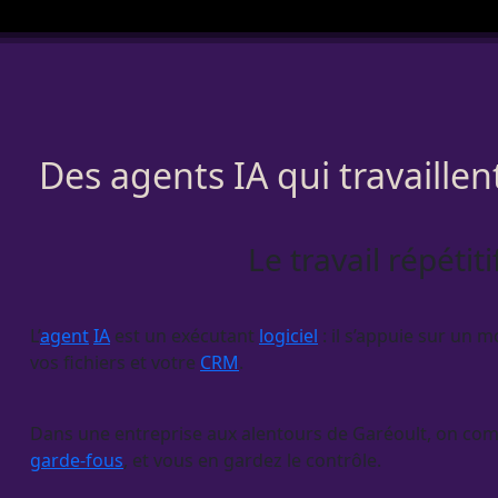
Des agents IA qui travaille
Le travail répétit
L’
agent
IA
est un exécutant
logiciel
: il s’appuie sur un m
vos fichiers et votre
CRM
.
Dans une entreprise aux alentours de Garéoult, on comm
garde-fous
, et vous en gardez le contrôle.