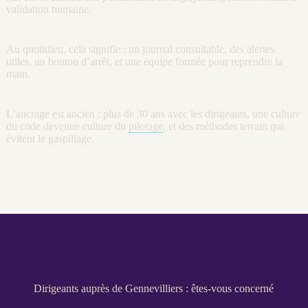
validation humaine.
Au quotidien, cela signifie : un
journal
consultable, des
alertes
utiles, un bouton d’arrêt, et une équipe formée pour reprendre la
main.
L’ancrage est ancien : plus de 30 ans avec les dirigeants, une culture
du code devenue culture du
pilotage
, et des méthodes terrain qui
évitent le gaspillage.
Dirigeants auprès de Gennevilliers : êtes-vous concerné