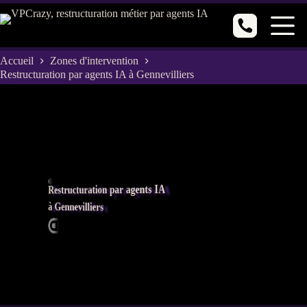
Passer
au
contenu
Accueil
Zones d'intervention
Restructuration par agents IA à Gennevilliers
Restructuration par agents IA
à Gennevilliers