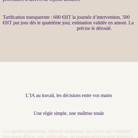
Tarification transparente : 600 €
HT
la journée d’intervention, 500
€
HT
par jour dès le quatrième jour, estimation validée en amont. La
page Restructuration par agents LLM
précise le déroulé.
L’IA au travail, les décisions entre vos mains
Une règle simple, une maîtrise totale
Les
agents
produisent, classent, préparent ; les choix qui comptent
(un envoi délicat, une publication, un engagement) restent soumis à