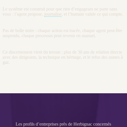
Le système est construit pour que rien d’engageant ne parte sans
vous : l’
agent
propose,
journalise
, et l’humain valide ce qui compte.
Pas de boîte noire : chaque action est tracée, chaque
agent
peut être
suspendu, chaque
processus
peut revenir en manuel.
Ce discernement vient du terrain : plus de 30 ans de relation directe
avec des dirigeants, la technique en héritage, et le refus des usines à
gaz.
Les profils d’entreprises près de Herbignac concernés