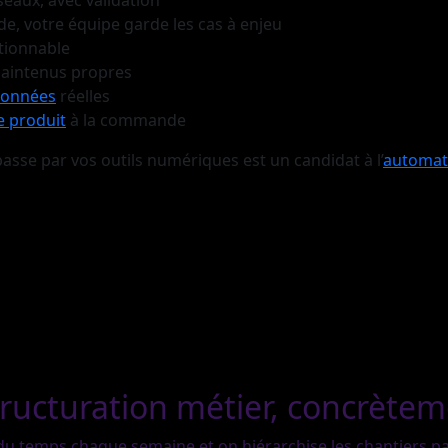
éseaux, avec validation
de, votre équipe garde les cas à enjeu
ctionnable
t maintenus propres
onnées
réelles
e produit
à la commande
passe par vos outils numériques est un candidat à l’
automat
tructuration métier, concrète
e du temps chaque semaine et on hiérarchise les chantiers pa