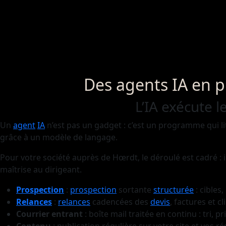
Des agents IA en 
L’IA exécute l
Un
agent
IA
n’est pas un gadget : c’est un programme qui lit
grâce à un modèle de langage.
Pour votre société auprès de Hœrdt, le déroulé est cadré : 
maîtrise au dirigeant.
Prospection
:
prospection
sortante
structurée
: cibles
Relances
:
relances
cadencées des
devis
, factures et cl
Courrier entrant
: boîte mail traitée en continu : tri, 