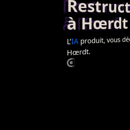
Restructur
à Hœrdt
produit, vous déci
IA
L’
Hœrdt.