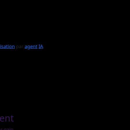
isation
par
agent
IA
.
ment
r gain.