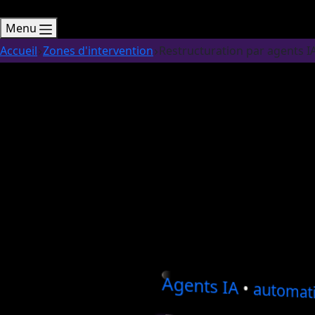
Menu
Accueil
Zones d'intervention
Restructuration par agents I
Agents
IA
•
automati