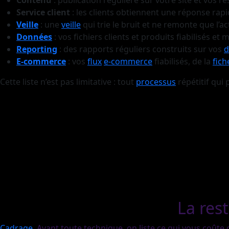
Contenu
: publication régulière sur votre site et vos r
Service client
: les clients obtiennent une réponse rapi
Veille
: une
veille
qui trie le bruit et ne remonte que l’a
Données
: vos fichiers clients et produits fiabilisés e
Reporting
: des rapports réguliers construits sur vos
d
E-commerce
: vos
flux
e-commerce
fiabilisés, de la
fich
Cette liste n’est pas limitative : tout
processus
répétitif qui 
La res
Cadrage
. Avant toute technique, on liste ce qui vous coût