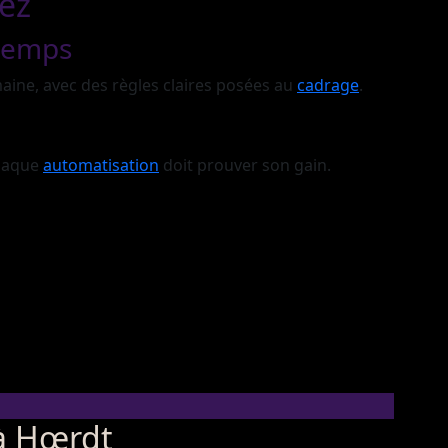
hez
 temps
maine, avec des règles claires posées au
cadrage
.
chaque
automatisation
doit prouver son gain.
 à Hœrdt