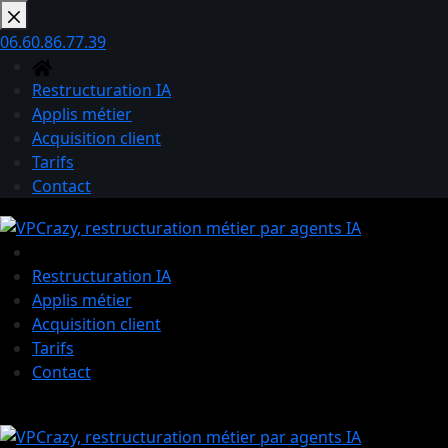
Passer
au
06.60.86.77.39
contenu
Restructuration IA
Applis métier
Acquisition client
Tarifs
Contact
Restructuration IA
Applis métier
Acquisition client
Tarifs
Contact
Panier
d’achat