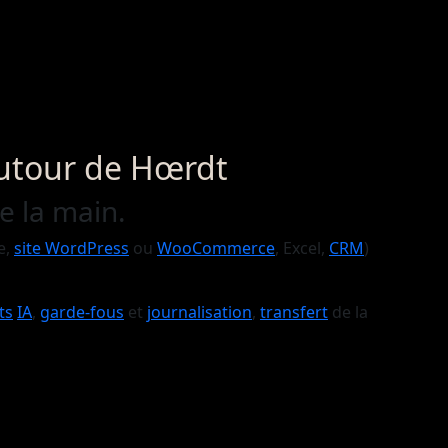
autour de Hœrdt
de la main.
e,
site WordPress
ou
WooCommerce
, Excel,
CRM
)
ts
IA
,
garde-fous
et
journalisation
,
transfert
de la