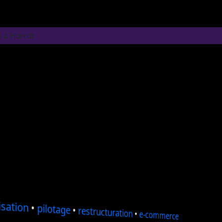
A à Hœrdt
sation
•
pilotage
•
restructuration
•
e-commerce