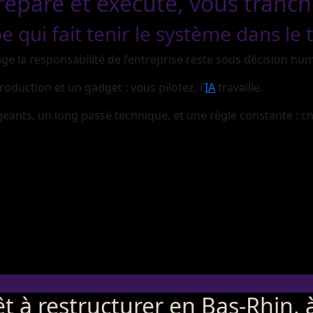
prépare et exécute, vous tranc
pe qui fait tenir le système dans le
age la responsabilité de l’entreprise reste sous décision hu
oduction et un gadget : vous pilotez, l’
IA
travaille.
irigeants, un long passé technique, et une règle constante : 
êt à restructurer en Bas-Rhin,