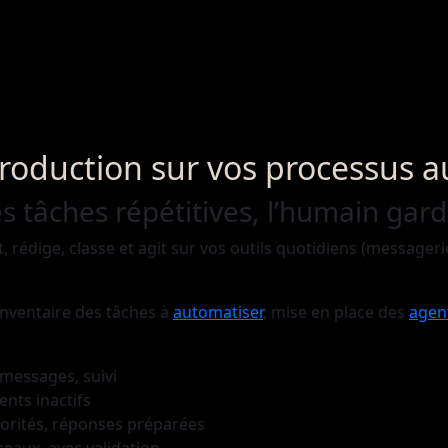
production sur vos processus 
es tâches répétitives, l’humain gar
, rédige, classe et agit sur vos outils quotidiens (messageri
inventaire des tâches à
automatiser
, mise en place des
agen
, messages, suivi
ients inactifs
priorités, réponses préparées