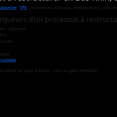
ationnel
:
TPE
, commerces, startups, indépendants, avec d
rqueurs d’un processus à restructu
ien rapporter
fois
ersonne
s
iques
nsolidée
e d’être un sujet d’avenir : c’est un gain immédiat.