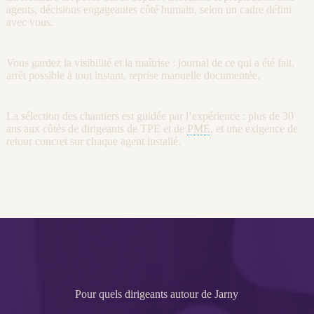
agents
, décisions engageantes côté humain, selon un cadre défini
avec vous.
Vous gardez la
visibilité
et la maîtrise :
journal
de ce qui a été fait,
arrêt possible à tout instant, reprise manuelle documentée.
La sélection des chantiers est guidée par l’expérience : plus de 30
ans aux côtés de dirigeants de
TPE
et de
PME
, et une exigence de
retour concret sur chaque
agent
installé.
Pour quels dirigeants autour de Jarny