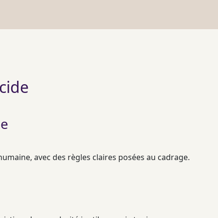
écide
le
n humaine, avec des règles claires posées au
cadrage
.