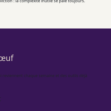
ction : la complexité inutile se paie toujours.
Jœuf
i reviennent chaque semaine et des outils déjà
t