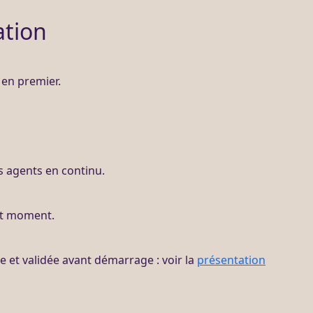
ation
en premier.
es
agents
en continu.
ut moment.
ite et validée avant démarrage : voir la
présentation