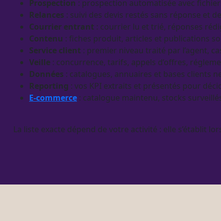
Prospection
:
prospection
automatisée
avec fichier
Relances
: suivi des
devis
restés sans réponse et de
Courrier entrant
: courrier lu et trié, réponses ré
Contenu
:
fiches produit
, articles et publications 
Service client
: premier niveau traité par l’
agent
, c
Veille
: concurrence, tarifs, appels d’offres, régl
Données
:
catalogues
, annuaires et bases clients n
Reporting
: vos
KPI
extraits et présentés pour déci
E-commerce
:
catalogue
maintenu, stocks surveillé
La liste exacte dépend de votre activité : elle s’établit lo