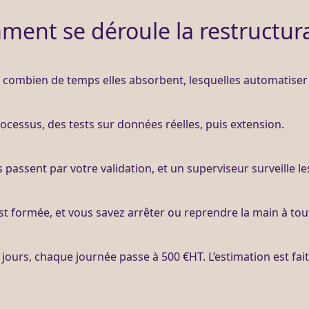
ent se déroule la restructur
t, combien de temps elles absorbent, lesquelles
automatiser
rocessus
, des tests sur
données
réelles, puis
extension
.
 passent par votre validation, et un superviseur surveille l
t formée, et vous savez arrêter ou reprendre la main à to
3 jours, chaque journée passe à 500 €
HT
. L’estimation est fa