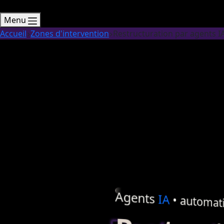
Menu
Accueil
Zones d'intervention
Restructuration par agents I
Agents
IA
•
automati