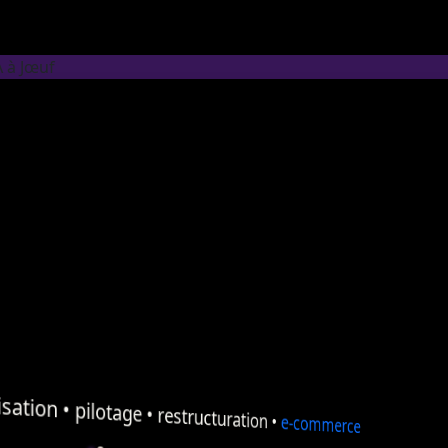
A à Jœuf
sation
•
pilotage
•
restructuration
•
e-commerce