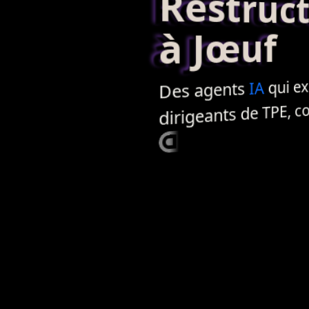
Restructur
à Jœuf
qui exé
IA
agents
Des
, c
TPE
dirigeants de