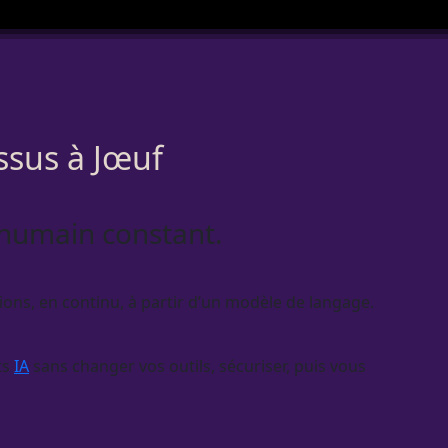
ssus à Jœuf
e humain constant.
actions, en continu, à partir d’un modèle de langage.
ts
IA
sans changer vos outils, sécuriser, puis vous