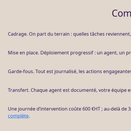
Comm
Cadrage
. On part du terrain : quelles tâches reviennen
Mise en place. Déploiement progressif : un
agent
, un
p
Garde-fous
. Tout est
journalisé
, les actions engageantes
Transfert
. Chaque
agent
est documenté, votre équipe es
Une journée d’intervention coûte 600 €
HT
; au-delà de 
complète
.