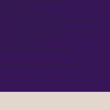
s qualifiés et
relance
des contacts
s factures en retard
digées, cas sensibles remontés
sociales rédigés puis contrôlés avant mise en ligne
as complexes transmis à l’équipe
ementation, avec synthèse quotidienne ou hebdomadaire
ettoyés, enrichis, synchronisés
der, pas pour décorer
s,
anomalies
signalées immédiatement
rs du
cadrage
, à partir de vos tâches réelles.