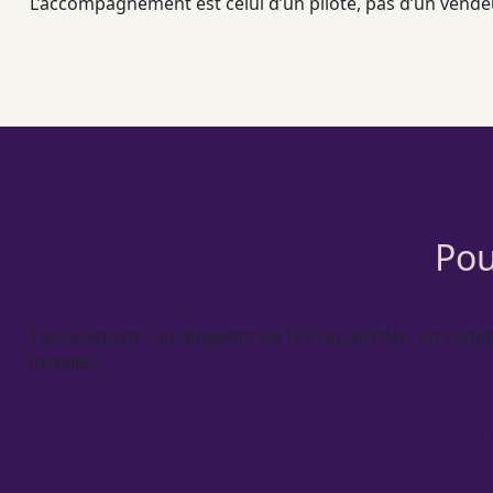
L’accompagnement est celui d’un pilote, pas d’un vendeur
Pou
Typiquement : un dirigeant de
TPE
ou de
PME
, un comm
installés.