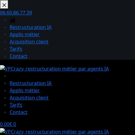
Passer
au
06.60.86.77.39
contenu
Restructuration IA
Applis métier
Acquisition client
Tarifs
Contact
Restructuration IA
Applis métier
Acquisition client
Tarifs
Contact
Panier
0,00
€
0
d’achat