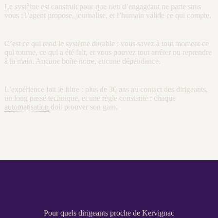
Le système est construit pour que rien d’engageant ne parte sans
vous : l’
agent
propose,
journalise
, et l’humain valide ce qui compte.
C’est ce qui rend le système durable : vous savez à tout moment ce
qui tourne, ce qui a été fait, et vous pouvez tout arrêter ou reprendre
à la main. Aucune boîte noire, aucune dépendance.
L’expérience fait le filtre : plus de 30 ans au contact des dirigeants,
un long passé technique, et une règle constante : chaque
automatisation
doit prouver son gain.
Pour quels dirigeants proche de Kervignac