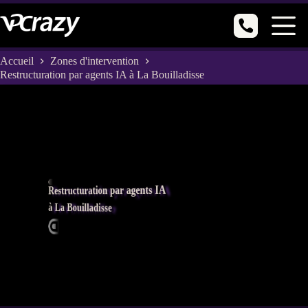
Passer
au
contenu
Accueil
Zones d'intervention
Restructuration par agents IA à La Bouilladisse
Restructuration par agents IA
à La Bouilladisse