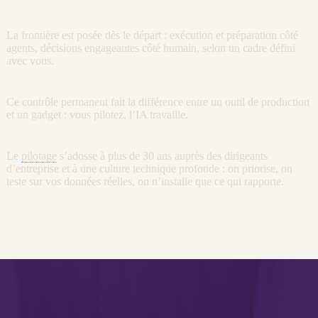
La frontière est posée dès le départ : exécution et préparation côté
agents
, décisions engageantes côté humain, selon un cadre défini
avec vous.
Ce contrôle permanent fait la différence entre un outil de production
et un gadget : vous pilotez, l’
IA
travaille.
Le
pilotage
s’adosse à plus de 30 ans auprès des dirigeants
d’entreprise et à une culture technique profonde : on priorise, on
teste sur vos
données
réelles, on n’installe que ce qui rapporte.