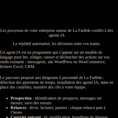
Les processus de votre entreprise autour de La Farlède confiés à des
agents IA
Le répétitif automatisé, les décisions entre vos mains.
Un
agent
IA
est un programme qui s’appuie sur un modèle de
langage pour lire, rédiger, classer et déclencher des actions sur vos
outils existants : messagerie,
site WordPress
ou
WooCommerce
,
fichiers Excel,
CRM
.
Le parcours proposé aux dirigeants à proximité de La Farlède :
détection des gisements de temps, installation des
agents
IA
, mise en
place des contrôles,
transfert
des clés à votre équipe.
Prospection
: identification de
prospects
, messages sur
mesure, suivi des retours
Relances
:
devis
, factures, paniers : chaque
relance
part à
l’heure
Courrier entrant
: tri,
qualification
, brouillons de réponse