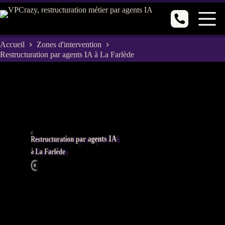
Passer
au
contenu
Accueil
Zones d'intervention
Restructuration par agents IA à La Farlède
Restructuration par agents IA
à La Farlède