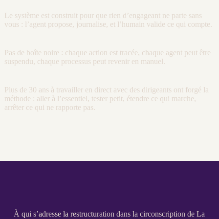
Le système est construit pour que rien d’engageant ne parte sans
vous : l’
agent
propose,
journalise
, et l’humain valide ce qui compte.
Pas de boîte noire : chaque action est tracée, chaque
agent
peut être
suspendu, chaque
processus
peut revenir en manuel.
Plus de 30 ans à travailler en direct avec des dirigeants ont forgé la
méthode : aller à l’essentiel, tester petit, étendre ce qui marche,
arrêter ce qui ne rapporte pas.
À qui s’adresse la restructuration dans la circonscription de La