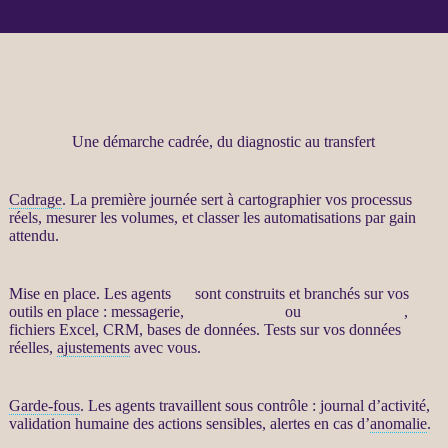
Une démarche cadrée, du diagnostic au transfert
Cadrage
. La première journée sert à cartographier vos
processus
réels, mesurer les volumes, et classer les
automatisations
par gain
attendu.
Mise en place. Les
agents
IA
sont construits et branchés sur vos
outils en place : messagerie,
site WordPress
ou
WooCommerce
,
fichiers Excel,
CRM
,
bases de données
. Tests sur vos
données
réelles,
ajustements
avec vous.
Garde-fous
. Les
agents
travaillent sous contrôle :
journal
d’activité,
validation humaine des actions sensibles,
alertes
en cas d’
anomalie
.