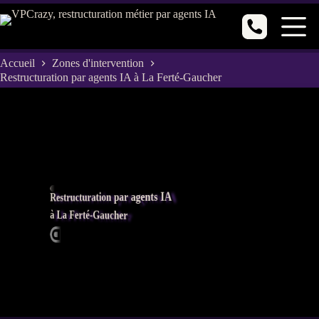
Passer
au
contenu
Accueil
Zones d'intervention
Restructuration par agents IA à La Ferté-Gaucher
Restructuration par agents IA
à La Ferté-Gaucher