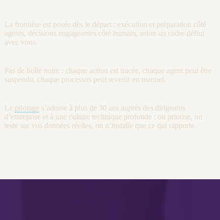
La frontière est posée dès le départ : exécution et préparation côté
agents
, décisions engageantes côté humain, selon un cadre défini
avec vous.
Pas de boîte noire : chaque action est tracée, chaque
agent
peut être
suspendu, chaque
processus
peut revenir en manuel.
Le
pilotage
s’adosse à plus de 30 ans auprès des dirigeants
d’entreprise et à une culture technique profonde : on priorise, on
teste sur vos
données
réelles, on n’installe que ce qui rapporte.