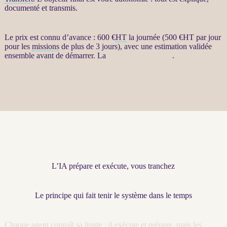
documenté et transmis.
Le prix est connu d’avance : 600 €
HT
la journée (500 €
HT
par jour
pour les
missions
de plus de 3 jours), avec une estimation validée
ensemble avant de démarrer. La
fiche détaillée est ici
.
L’IA prépare et exécute, vous tranchez
Le principe qui fait tenir le système dans le temps
Chaque
agent
connaît sa limite : il exécute et prépare, mais les