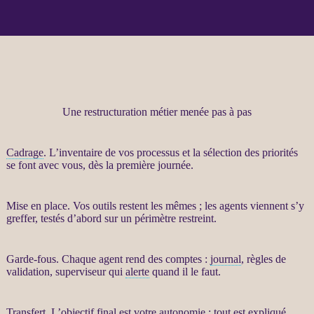
Une restructuration métier menée pas à pas
Cadrage
. L’inventaire de vos
processus
et la sélection des priorités
se font avec vous, dès la première journée.
Mise en place. Vos outils restent les mêmes ; les
agents
viennent s’y
greffer, testés d’abord sur un périmètre restreint.
Garde-fous
. Chaque
agent
rend des comptes :
journal
, règles de
validation, superviseur qui
alerte
quand il le faut.
Transfert
. L’objectif final est votre autonomie : tout est expliqué,