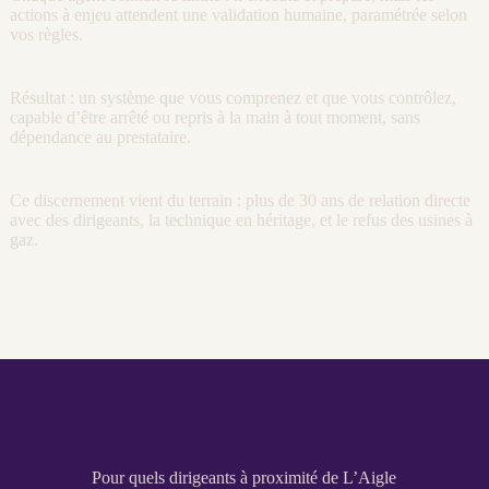
actions à enjeu attendent une validation humaine, paramétrée selon
vos règles.
Résultat : un système que vous comprenez et que vous contrôlez,
capable d’être arrêté ou repris à la main à tout moment, sans
dépendance au prestataire.
Ce discernement vient du terrain : plus de 30 ans de relation directe
avec des dirigeants, la technique en héritage, et le refus des usines à
gaz.
Pour quels dirigeants à proximité de L’Aigle