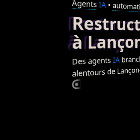
Agents
IA
•
automati
Restructur
à Lançon
branchés 
IA
agents
Des
alentours de Lançon-