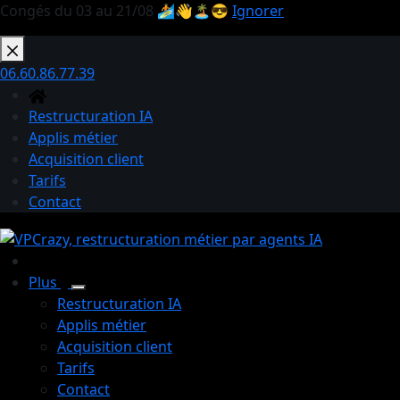
Congés du 03 au 21/08 🏄👋🏝️😎
Ignorer
Passer
au
06.60.86.77.39
contenu
Restructuration IA
Applis métier
Acquisition client
Tarifs
Contact
Plus
Restructuration IA
Applis métier
Acquisition client
Tarifs
Contact