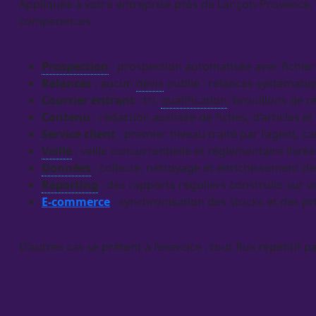
Appliquée à votre entreprise près de Lançon-Provence,
compétences.
Prospection
:
prospection
automatisée
avec fichier
Relances
: aucun
devis
oublié :
relances
systématiqu
Courrier entrant
: tri,
qualification
, brouillons de r
Contenu
: rédaction assistée de fiches, d’articles et
Service client
: premier niveau traité par l’
agent
, c
Veille
:
veille concurrentielle
et réglementaire livré
Données
: collecte, nettoyage et enrichissement d
Reporting
: des rapports réguliers construits sur 
E-commerce
: synchronisation des stocks et des pr
D’autres cas se prêtent à l’exercice : tout
flux
répétitif p