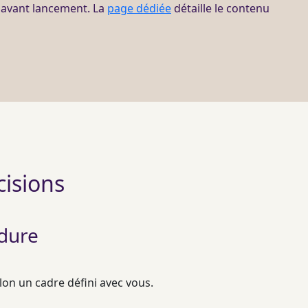
s avant lancement. La
page dédiée
détaille le contenu
cisions
 dure
lon un cadre défini avec vous.