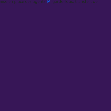
mise en place des
agents
IA
,
garde-fous
,
transfert
de