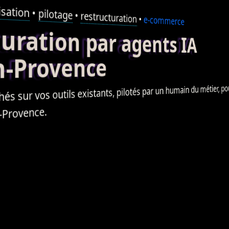
sation
•
pilotage
•
restructuration
•
e-commerce
ation par agents IA
-Provence
sur vos outils existants, pilotés par un humain du métier, pour les
Provence.