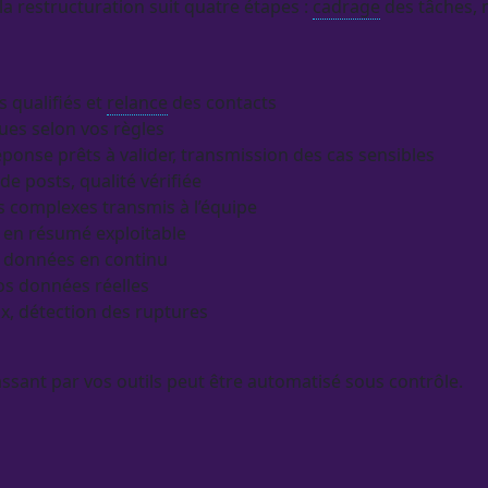
 la
restructuration
suit quatre étapes :
cadrage
des tâches, 
s qualifiés et
relance
des contacts
es selon vos règles
éponse prêts à valider, transmission des cas sensibles
 de posts, qualité vérifiée
as complexes transmis à l’équipe
e en résumé exploitable
e
données
en continu
vos
données
réelles
ix, détection des ruptures
assant par vos outils peut être
automatisé
sous contrôle.