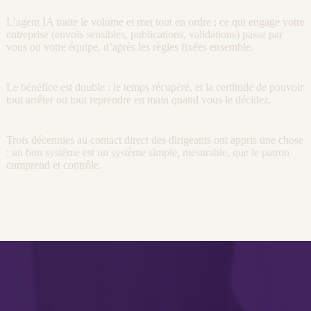
L’
agent
IA
traite le volume et met tout en ordre ; ce qui engage votre
entreprise (envois sensibles, publications, validations) passe par
vous ou votre équipe, d’après les règles fixées ensemble.
Le bénéfice est double : le temps récupéré, et la certitude de pouvoir
tout arrêter ou tout reprendre en main quand vous le décidez.
Trois décennies au contact direct des dirigeants ont appris une chose
: un bon système est un système simple, mesurable, que le patron
comprend et contrôle.