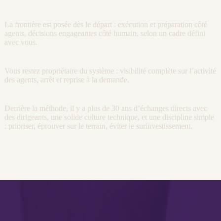
La frontière est posée dès le départ : exécution et préparation côté
agents
, décisions engageantes côté humain, selon un cadre défini
avec vous.
Vous restez propriétaire du système :
visibilité
complète sur l’activité
des
agents
, arrêt et reprise à la demande.
Derrière la méthode, il y a plus de 30 ans d’échanges directs avec
des dirigeants, une solide culture technique, et une discipline simple
: prioriser, éprouver sur le terrain, éviter le surinvestissement.