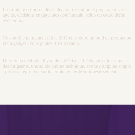
La frontière est posée dès le départ : exécution et préparation côté
agents
, décisions engageantes côté humain, selon un cadre défini
avec vous.
Ce contrôle permanent fait la différence entre un outil de production
et un gadget : vous pilotez, l’
IA
travaille.
Derrière la méthode, il y a plus de 30 ans d’échanges directs avec
des dirigeants, une solide culture technique, et une discipline simple
: prioriser, éprouver sur le terrain, éviter le surinvestissement.