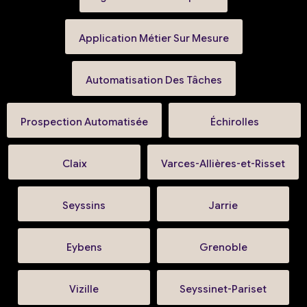
Application Métier Sur Mesure
Automatisation Des Tâches
Prospection Automatisée
Échirolles
Claix
Varces-Allières-et-Risset
Seyssins
Jarrie
Eybens
Grenoble
Vizille
Seyssinet-Pariset