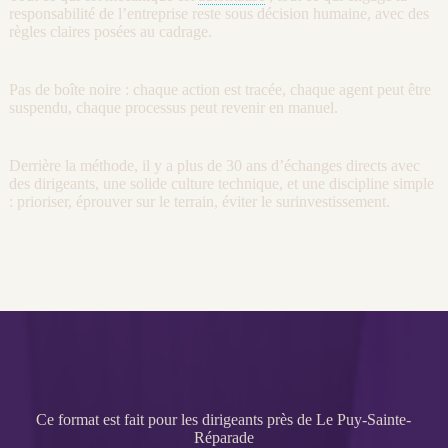
responsabilité de l’entreprise reste sous décision humaine, avec des
règles claires posées au
cadrage
.
Pas de boîte noire : chaque action est tracée, chaque
agent
peut être
suspendu, chaque
processus
peut revenir en manuel.
Derrière la méthode, il y a plus de 30 ans d’échanges directs avec
des dirigeants, une solide culture technique, et une discipline simple
: prioriser, éprouver sur le terrain, éviter le surinvestissement.
Ce format est fait pour les dirigeants près de Le Puy-Sainte-
Réparade