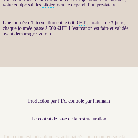
votre équipe sait les
piloter
, rien ne dépend d’un prestataire.
Une journée d’intervention coûte 600 €
HT
; au-delà de 3 jours,
chaque journée passe à 500 €
HT
. L’estimation est faite et validée
avant démarrage : voir la
présentation complète
.
Production par l’IA, contrôle par l’humain
Le contrat de base de la restructuration
Tout ce qui est mécanique est
automatisé
; tout ce qui engage la