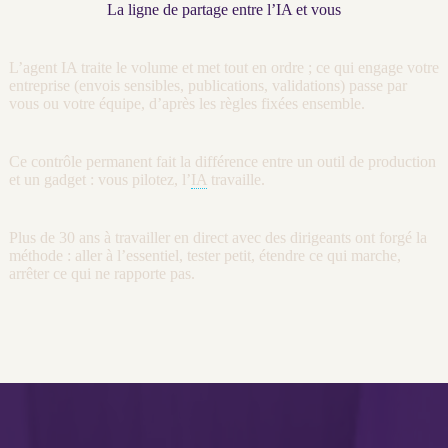
La ligne de partage entre l’IA et vous
L’
agent
IA
traite le volume et met tout en ordre ; ce qui engage votre
entreprise (envois sensibles, publications, validations) passe par
vous ou votre équipe, d’après les règles fixées ensemble.
Ce contrôle permanent fait la différence entre un outil de production
et un gadget : vous pilotez, l’
IA
travaille.
Plus de 30 ans à travailler en direct avec des dirigeants ont forgé la
méthode : aller à l’essentiel, tester petit, étendre ce qui marche,
arrêter ce qui ne rapporte pas.