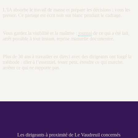
L’
IA
absorbe le travail de masse et prépare les décisions ; vous les
prenez. Ce partage est écrit noir sur blanc pendant le
cadrage
.
Vous gardez la
visibilité
et la maîtrise :
journal
de ce qui a été fait,
arrêt possible à tout instant, reprise manuelle documentée.
Plus de 30 ans à travailler en direct avec des dirigeants ont forgé la
méthode : aller à l’essentiel, tester petit, étendre ce qui marche,
arrêter ce qui ne rapporte pas.
Les dirigeants à proximité de Le Vaudreuil concernés