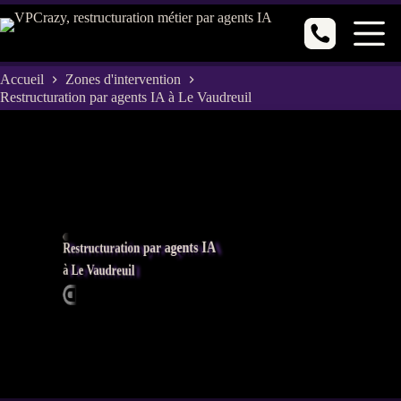
Passer
au
contenu
Accueil
Zones d'intervention
Restructuration par agents IA à Le Vaudreuil
Restructuration par agents IA
à Le Vaudreuil