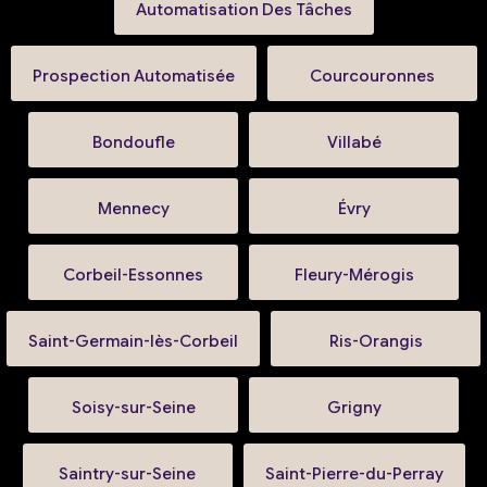
Automatisation Des Tâches
Prospection Automatisée
Courcouronnes
Bondoufle
Villabé
Mennecy
Évry
Corbeil-Essonnes
Fleury-Mérogis
Saint-Germain-lès-Corbeil
Ris-Orangis
Soisy-sur-Seine
Grigny
Saintry-sur-Seine
Saint-Pierre-du-Perray