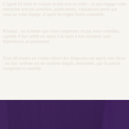
L’
agent
IA
traite le volume et met tout en ordre ; ce qui engage votre
entreprise (envois sensibles, publications, validations) passe par
vous ou votre équipe, d’après les règles fixées ensemble.
Résultat : un système que vous comprenez et que vous contrôlez,
capable d’être arrêté ou repris à la main à tout moment, sans
dépendance au prestataire.
Trois décennies au contact direct des dirigeants ont appris une chose
: un bon système est un système simple, mesurable, que le patron
comprend et contrôle.