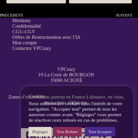
PRÉCÉDENT
SUIVANT
Mentions
Confidentialité
CGU-CGV
Offres de Restructuration avec l’IA
Mon compte
Contactez VPCrazy
VPCrazy
19 La Croix de BOURGON
35690 ACIGNÉ
Cookies
Zones d'interventions partout en France
à distance, en visio,
messagerie, téléphone.
Nous utilisons des cookies dans l'intérêt de votre
navigation. "Accepter tout" permet de tous les
autoriser comme avant. "Réglages" vous permet
de réactiver ceux refusés en cas de problèmes.
Réglages
Tout Refuser
Tout Accepter
06 60 86 77 39