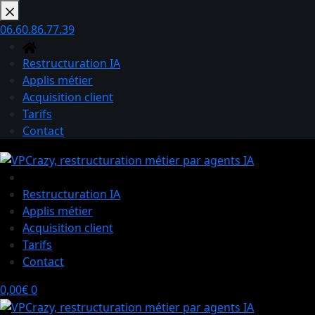
Passer
au
06.60.86.77.39
contenu
Restructuration IA
Applis métier
Acquisition client
Tarifs
Contact
Restructuration IA
Applis métier
Acquisition client
Tarifs
Contact
Panier
0,00
€
0
d’achat