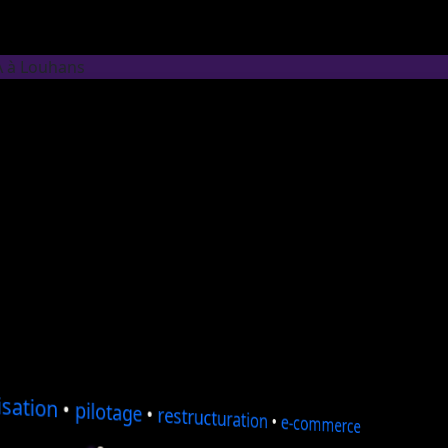
A à Louhans
sation
•
pilotage
•
restructuration
•
e-commerce