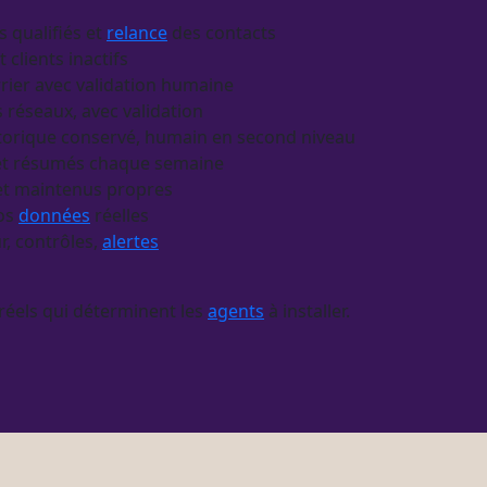
s qualifiés et
relance
des contacts
t clients inactifs
rier avec validation humaine
s réseaux, avec validation
istorique conservé, humain en second niveau
 et résumés chaque semaine
s et maintenus propres
vos
données
réelles
r, contrôles,
alertes
réels qui déterminent les
agents
à installer.