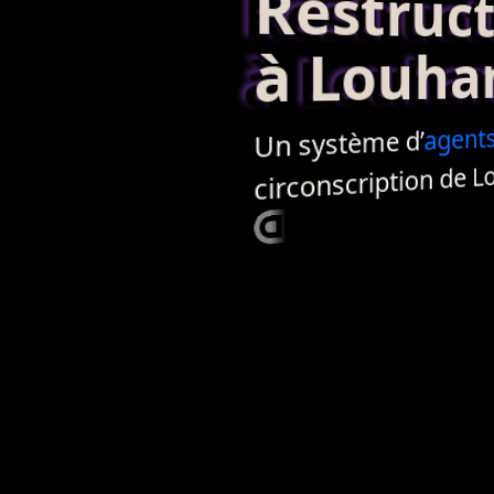
Restructur
à Louha
agent
Un système d’
circonscription de L