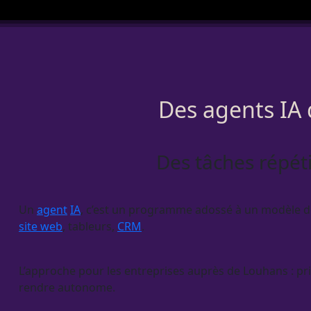
Des agents IA 
Des tâches répéti
Un
agent
IA
, c’est un programme adossé à un modèle de l
site web
, tableurs,
CRM
.
L’approche pour les entreprises auprès de Louhans : pri
rendre autonome.