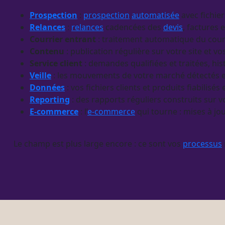
Prospection
:
prospection
automatisée
avec fichier
Relances
:
relances
cadencées des
devis
, factures e
Courrier entrant
: traitement automatique du cour
Contenu
: publication régulière sur votre site et vo
Service client
: demandes qualifiées et traitées, h
Veille
: les mouvements de votre marché détectés
Données
: vos fichiers clients et produits fiabilisé
Reporting
: des rapports réguliers construits sur 
E-commerce
: l’
e-commerce
qui tourne : mises à jou
Le champ est plus large encore : ce sont vos
processus