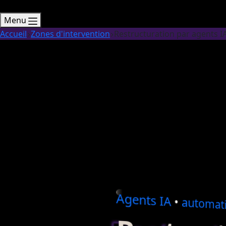
Menu
Accueil
Zones d'intervention
Restructuration par agents I
Agents
IA
•
automati