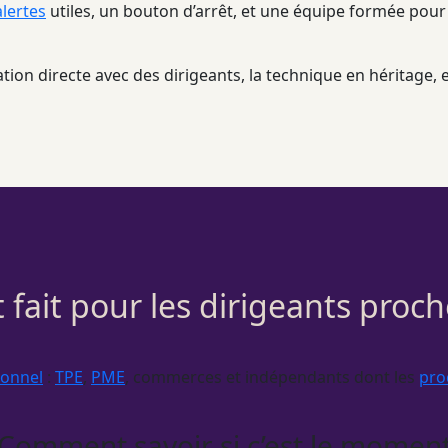
alertes
utiles, un bouton d’arrêt, et une équipe formée pour
tion directe avec des dirigeants, la technique en héritage, e
 fait pour les dirigeants pro
ionnel
:
TPE
,
PME
, commerces et indépendants dont les
pro
Comment savoir si c’est le momen