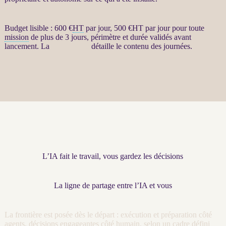
Budget lisible : 600 €
HT
par jour, 500 €
HT
par jour pour toute
mission
de plus de 3 jours, périmètre et durée validés avant
lancement. La
page dédiée
détaille le contenu des journées.
L’IA fait le travail, vous gardez les décisions
La ligne de partage entre l’IA et vous
La frontière est posée dès le départ : exécution et préparation côté
agents
, décisions engageantes côté humain, selon un cadre défini