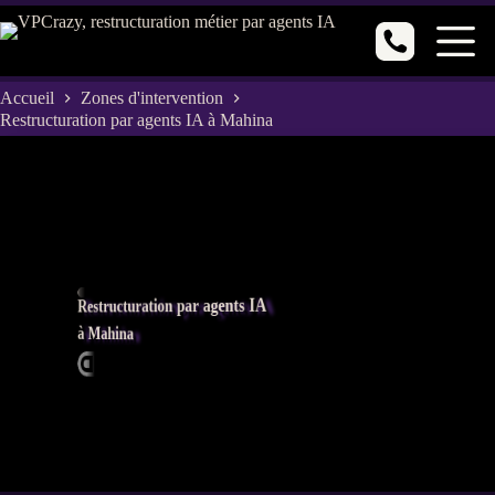
Passer
au
contenu
Accueil
Zones d'intervention
Restructuration par agents IA à Mahina
Restructuration par agents IA
à Mahina