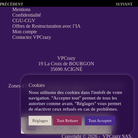
PRÉCÉDENT
SUIVANT
Mentions
Confidentialité
CGU-CGV
Offres de Restructuration avec l’IA
Mon compte
Contactez VPCrazy
VPCrazy
19 La Croix de BOURGON
35690 ACIGNÉ
Cookies
Zones d'interventions partout en France
à distance, en visio,
messagerie, téléphone.
Nous utilisons des cookies dans l'intérêt de votre
navigation. "Accepter tout" permet de tous les
autoriser comme avant. "Réglages" vous permet
de réactiver ceux refusés en cas de problèmes.
Réglages
Tout Refuser
Tout Accepter
06 60 86 77 39
Copyright © 2026 -
VPCrazy
SAS.