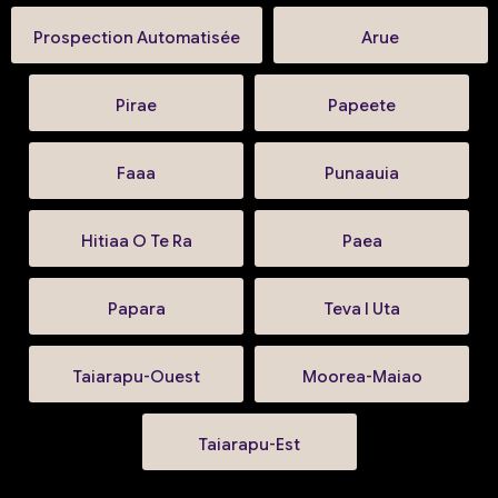
Prospection Automatisée
Arue
Pirae
Papeete
Faaa
Punaauia
Hitiaa O Te Ra
Paea
Papara
Teva I Uta
Taiarapu-Ouest
Moorea-Maiao
Taiarapu-Est