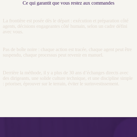
Ce qui garantit que vous restez aux commandes
La frontière est posée dès le départ : exécution et préparation côté
agents
, décisions engageantes côté humain, selon un cadre défini
avec vous.
Pas de boîte noire : chaque action est tracée, chaque
agent
peut être
suspendu, chaque
processus
peut revenir en manuel.
Derrière la méthode, il y a plus de 30 ans d’échanges directs avec
des dirigeants, une solide culture technique, et une discipline simple
: prioriser, éprouver sur le terrain, éviter le surinvestissement.