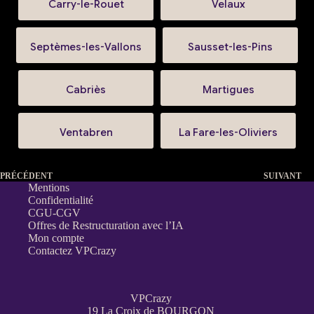
Carry-le-Rouet
Velaux
Septèmes-les-Vallons
Sausset-les-Pins
Cabriès
Martigues
Ventabren
La Fare-les-Oliviers
PRÉCÉDENT
SUIVANT
Mentions
Confidentialité
CGU-CGV
Offres de Restructuration avec l’IA
Mon compte
Contactez VPCrazy
VPCrazy
19 La Croix de BOURGON