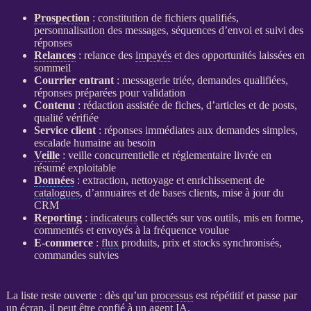
Prospection
: constitution de fichiers qualifiés,
personnalisation des messages, séquences d’envoi et suivi des
réponses
Relances
:
relance
des
impayés
et des opportunités laissées en
sommeil
Courrier entrant
: messagerie triée, demandes qualifiées,
réponses préparées pour validation
Contenu
: rédaction assistée de fiches, d’articles et de posts,
qualité vérifiée
Service client
: réponses immédiates aux demandes simples,
escalade humaine au besoin
Veille
:
veille concurrentielle
et réglementaire livrée en
résumé exploitable
Données
: extraction, nettoyage et enrichissement de
catalogues
, d’annuaires et de bases clients, mise à jour du
CRM
Reporting
:
indicateurs
collectés sur vos outils, mis en forme,
commentés et envoyés à la fréquence voulue
E-commerce
:
flux
produits, prix et stocks synchronisés,
commandes suivies
La liste reste ouverte : dès qu’un
processus
est répétitif et passe par
un écran, il peut être confié à un
agent
IA
.