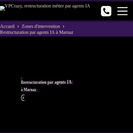
Passer
au
contenu
Accueil
Zones d'intervention
Restructuration par agents IA à Marnaz
Restructuration par agents IA
à Marnaz