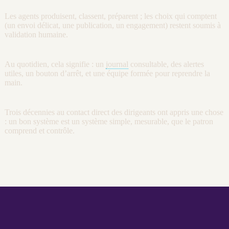
Les
agents
produisent, classent, préparent ; les choix qui comptent
(un envoi délicat, une publication, un engagement) restent soumis à
validation humaine.
Au quotidien, cela signifie : un
journal
consultable, des
alertes
utiles, un bouton d’arrêt, et une équipe formée pour reprendre la
main.
Trois décennies au contact direct des dirigeants ont appris une chose
: un bon système est un système simple, mesurable, que le patron
comprend et contrôle.