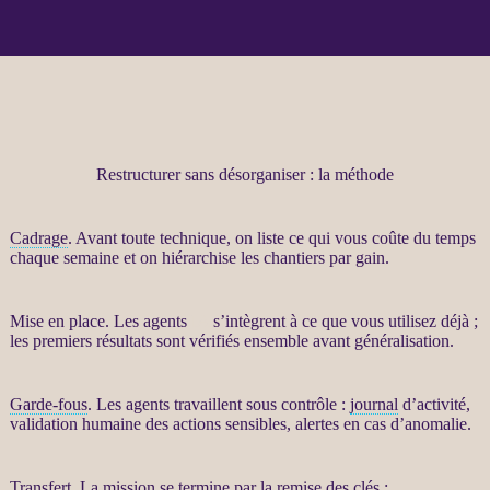
Restructurer sans désorganiser : la méthode
Cadrage
. Avant toute technique, on liste ce qui vous coûte du temps
chaque semaine et on hiérarchise les chantiers par gain.
Mise en place. Les
agents
IA
s’intègrent à ce que vous utilisez déjà ;
les premiers résultats sont vérifiés ensemble avant généralisation.
Garde-fous
. Les
agents
travaillent sous contrôle :
journal
d’activité,
validation humaine des actions sensibles,
alertes
en cas d’
anomalie
.
Transfert
. La
mission
se termine par la remise des clés :