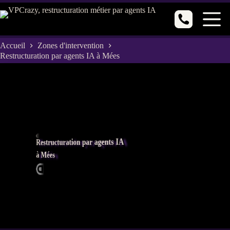
Passer
au
contenu
Accueil
Zones d'intervention
Restructuration par agents IA à Mées
Restructuration par agents IA
à Mées