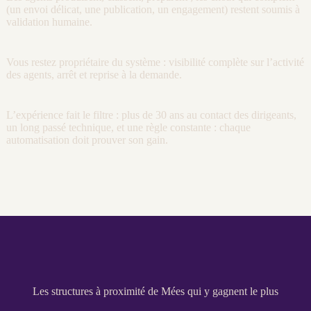
(un envoi délicat, une publication, un engagement) restent soumis à
validation humaine.
Vous restez propriétaire du système :
visibilité
complète sur l’activité
des
agents
, arrêt et reprise à la demande.
L’expérience fait le filtre : plus de 30 ans au contact des dirigeants,
un long passé technique, et une règle constante : chaque
automatisation
doit prouver son gain.
Les structures à proximité de Mées qui y gagnent le plus