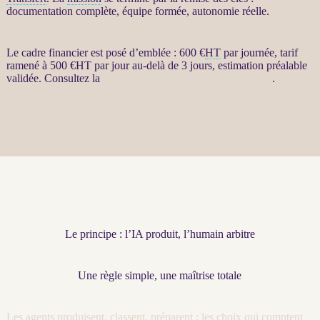
documentation complète, équipe formée, autonomie réelle.
Le cadre financier est posé d’emblée : 600 €
HT
par journée, tarif
ramené à 500 €
HT
par jour au-delà de 3 jours, estimation préalable
validée. Consultez la
fiche Restructuration par agents LLM
.
Le principe : l’IA produit, l’humain arbitre
Une règle simple, une maîtrise totale
Les
agents
produisent, classent, préparent ; les choix qui comptent