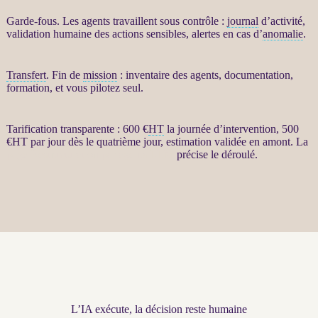
Garde-fous
. Les
agents
travaillent sous contrôle :
journal
d’activité,
validation humaine des actions sensibles,
alertes
en cas d’
anomalie
.
Transfert
. Fin de
mission
: inventaire des
agents
, documentation,
formation, et vous pilotez seul.
Tarification transparente : 600 €
HT
la journée d’intervention, 500
€
HT
par jour dès le quatrième jour, estimation validée en amont. La
page Restructuration par agents LLM
précise le déroulé.
L’IA exécute, la décision reste humaine