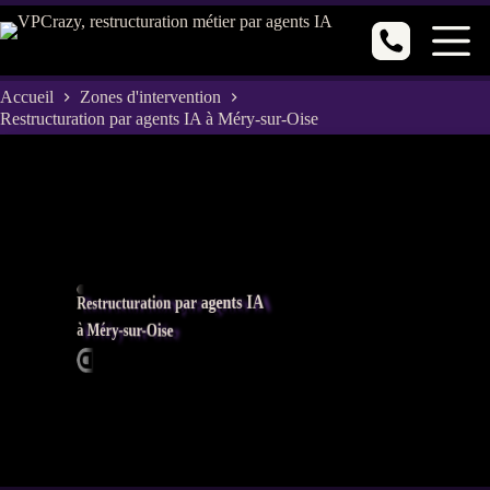
Passer
au
contenu
Accueil
Zones d'intervention
Restructuration par agents IA à Méry-sur-Oise
Restructuration par agents IA
à Méry-sur-Oise