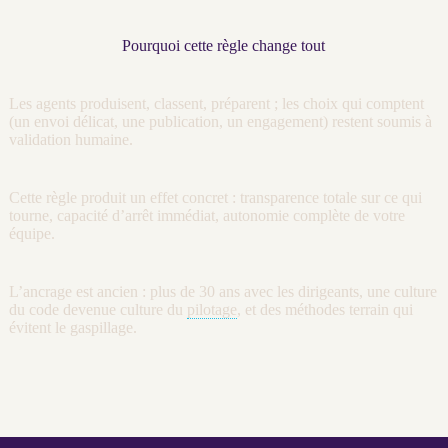
Pourquoi cette règle change tout
Les
agents
produisent, classent, préparent ; les choix qui comptent
(un envoi délicat, une publication, un engagement) restent soumis à
validation humaine.
Cette règle produit un effet concret : transparence totale sur ce qui
tourne, capacité d’arrêt immédiat, autonomie complète de votre
équipe.
L’ancrage est ancien : plus de 30 ans avec les dirigeants, une culture
du code devenue culture du
pilotage
, et des méthodes terrain qui
évitent le gaspillage.