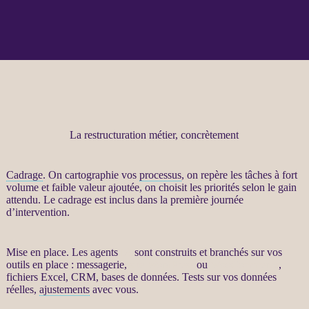
La restructuration métier, concrètement
Cadrage
. On cartographie vos
processus
, on repère les tâches à fort
volume et faible valeur ajoutée, on choisit les priorités selon le gain
attendu. Le
cadrage
est inclus dans la première journée
d’intervention.
Mise en place. Les
agents
IA
sont construits et branchés sur vos
outils en place : messagerie,
site WordPress
ou
WooCommerce
,
fichiers Excel,
CRM
,
bases de données
. Tests sur vos
données
réelles,
ajustements
avec vous.