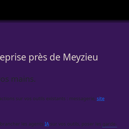
reprise près de Meyzieu
vos mains.
ctions sur vos outils existants : messagerie,
site
 brancher les
agents
IA
sur vos outils, poser les
garde-