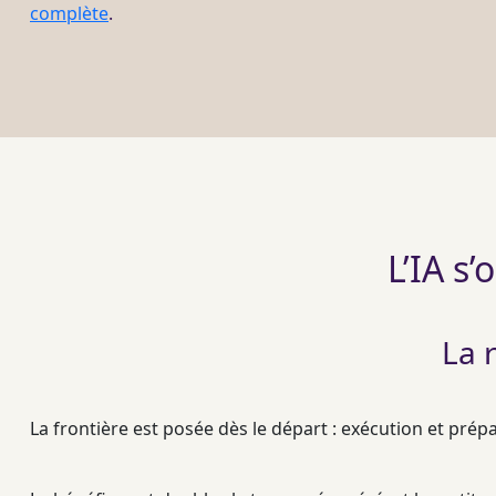
complète
.
L’IA s
La 
La frontière est posée dès le départ : exécution et prép