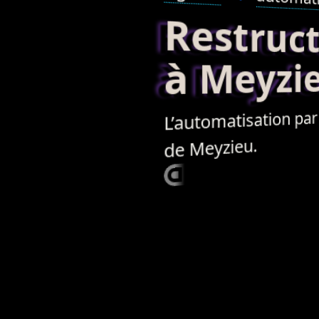
Restructur
à Meyzi
pa
automatisation
L’
de Meyzieu.