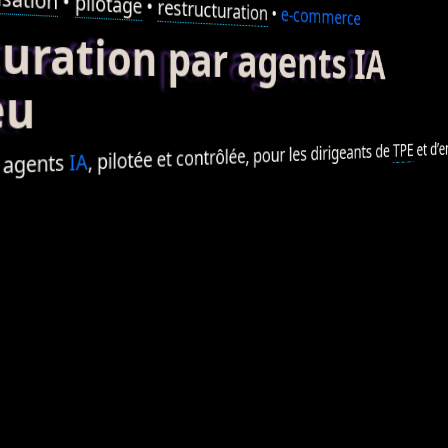
•
pilotage
•
restructuration
•
e-commerce
ation par agents IA
eu
et d’e
TPE
, pilotée et contrôlée, pour les dirigeants de
IA
agents
r