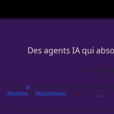
Des agents IA qui abso
Le répéti
Un
agent
IA
est un programme qui s’appuie sur un modèle
WordPress
ou
WooCommerce
, fichiers Excel,
CRM
.
Pour les dirigeants aux environs de Meyzieu, la méthod