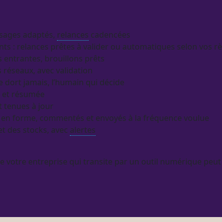
sages adaptés,
relances
cadencées
nts :
relances
prêtes à valider ou automatiques selon vos rè
entrantes, brouillons prêts
s réseaux, avec validation
 dort jamais, l’humain qui décide
e et résumée
 tenues à jour
is en forme, commentés et envoyés à la fréquence voulue
t des stocks, avec
alertes
de votre entreprise qui transite par un outil numérique peut