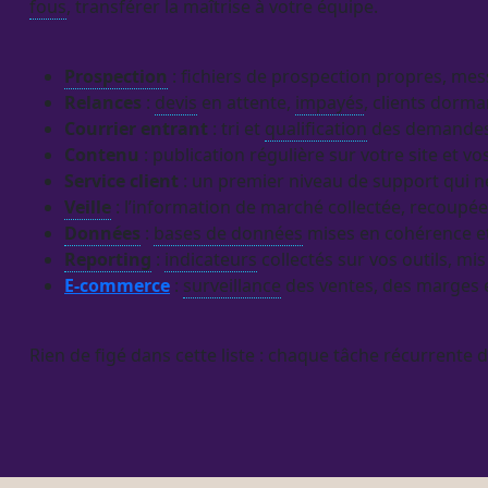
fous
, transférer la maîtrise à votre équipe.
Prospection
: fichiers de
prospection
propres, mes
Relances
:
devis
en attente,
impayés
, clients dorma
Courrier entrant
: tri et
qualification
des demandes 
Contenu
: publication régulière sur votre site et vo
Service client
: un premier niveau de support qui ne
Veille
: l’information de marché collectée, recoupé
Données
:
bases de données
mises en cohérence et
Reporting
:
indicateurs
collectés sur vos outils, m
E-commerce
:
surveillance
des ventes, des marges e
Rien de figé dans cette liste : chaque tâche récurrente 