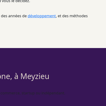
 vous le décidez.
ar des années de
développement
, et des méthodes
ône, à Meyzieu
, commerce, startup ou indépendant.