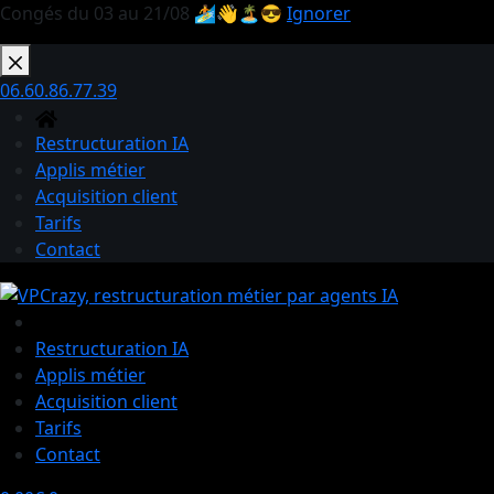
Congés du 03 au 21/08 🏄👋🏝️😎
Ignorer
Passer
au
06.60.86.77.39
contenu
Restructuration IA
Applis métier
Acquisition client
Tarifs
Contact
Restructuration IA
Applis métier
Acquisition client
Tarifs
Contact