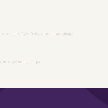
ines, selon des règles écrites ensemble au
cadrage
.
rrêter ce qui ne rapporte pas.