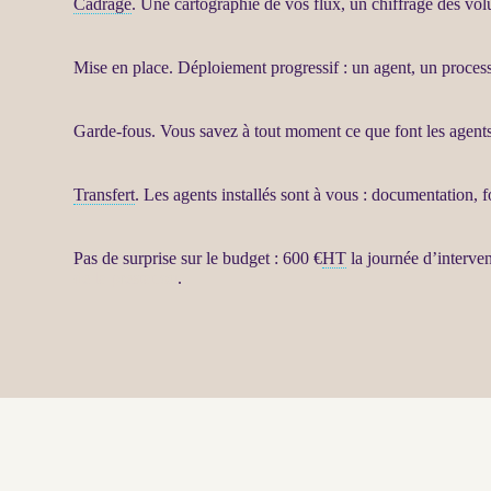
Cadrage
. Une cartographie de vos
flux
, un chiffrage des vol
Mise en place. Déploiement progressif : un
agent
, un
proces
Garde-fous
. Vous savez à tout moment ce que font les
agent
Transfert
. Les
agents
installés sont à vous : documentation, f
Pas de surprise sur le budget : 600 €
HT
la journée d’interve
de la prestation
.