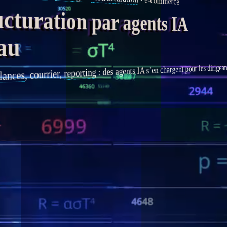
e-commerce
turation par agents IA
au
s’en chargent pour les dirigeant
IA
agents
: des
reporting
, courrier,
lances