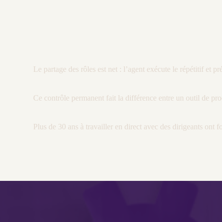
Le partage des rôles est net : l’
agent
exécute le répétitif et p
Ce contrôle permanent fait la différence entre un outil de pro
Plus de 30 ans à travailler en direct avec des dirigeants ont fo