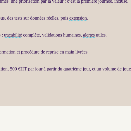
umes, une priorisation par la valeur : c’est la première journée, incluse.
sus
, des tests sur
données
réelles, puis
extension
.
s
:
traçabilité
complète, validations humaines,
alertes
utiles.
ormation et procédure de reprise en main livrées.
ntion, 500 €
HT
par jour à partir du quatrième jour, et un volume de jours