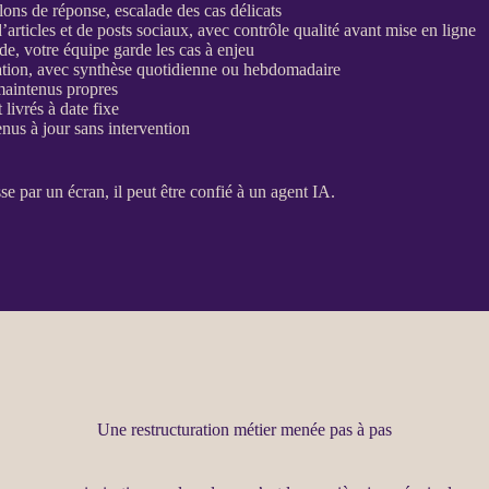
llons de réponse, escalade des cas délicats
d’articles et de posts sociaux, avec contrôle qualité avant mise en ligne
de, votre équipe garde les cas à enjeu
ntation, avec synthèse quotidienne ou hebdomadaire
t maintenus propres
 livrés à date fixe
nus à jour sans intervention
asse par un écran, il peut être confié à un
agent
IA
.
Une restructuration métier menée pas à pas