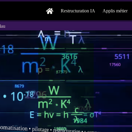
Restructuration IA
Applis métier
lau
tomatisation
•
pilotage
•
restructuration
•