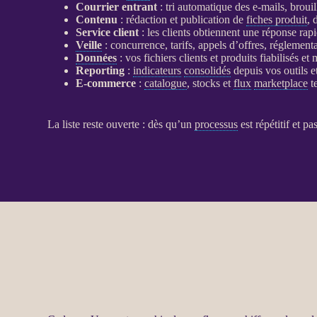
Courrier entrant
: tri automatique des e-mails, broui
Contenu
: rédaction et publication de
fiches produit
, 
Service client
: les clients obtiennent une réponse rapi
Veille
: concurrence, tarifs, appels d’offres, régleme
Données
: vos fichiers clients et produits fiabilisés e
Reporting
:
indicateurs
consolidés
depuis vos outils et
E-commerce
:
catalogue
, stocks et
flux
marketplace
te
La liste reste ouverte : dès qu’un
processus
est répétitif et p