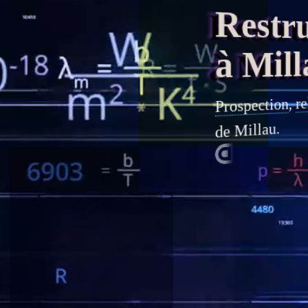
Restruc
à Mill
re
,
Prospection
de Millau.