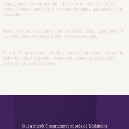
Chaque
agent
connaît sa limite : il exécute et prépare, mais les
actions à enjeu attendent une validation humaine, paramétrée selon
vos règles.
Pas de boîte noire : chaque action est tracée, chaque
agent
peut être
suspendu, chaque
processus
peut revenir en manuel.
Plus de 30 ans à travailler en direct avec des dirigeants ont forgé la
méthode : aller à l’essentiel, tester petit, étendre ce qui marche,
arrêter ce qui ne rapporte pas.
Qui a intérêt à restructurer auprès de Molsheim