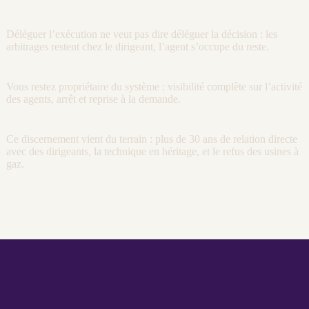
Déléguer l’exécution ne veut pas dire déléguer la décision : les
arbitrages restent chez le dirigeant, l’
agent
s’occupe du reste.
Vous restez propriétaire du système :
visibilité
complète sur l’activité
des
agents
, arrêt et reprise à la demande.
Ce discernement vient du terrain : plus de 30 ans de relation directe
avec des dirigeants, la technique en héritage, et le refus des usines à
gaz.