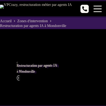
Passer
au
contenu
Accueil
Zones d'intervention
Restructuration par agents IA à Mondonville
Restructuration par agents IA
à Mondonville