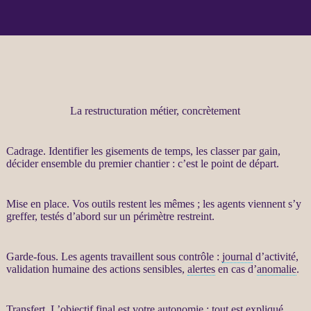
La restructuration métier, concrètement
Cadrage
. Identifier les gisements de temps, les classer par gain,
décider ensemble du premier chantier : c’est le point de départ.
Mise en place. Vos outils restent les mêmes ; les
agents
viennent s’y
greffer, testés d’abord sur un périmètre restreint.
Garde-fous
. Les
agents
travaillent sous contrôle :
journal
d’activité,
validation humaine des actions sensibles,
alertes
en cas d’
anomalie
.
Transfert
. L’objectif final est votre autonomie : tout est expliqué,