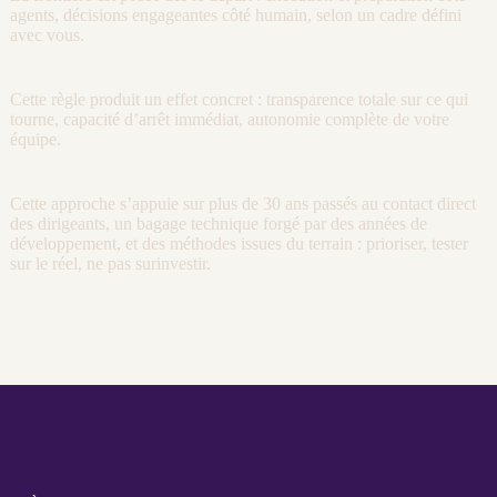
agents
, décisions engageantes côté humain, selon un cadre défini
avec vous.
Cette règle produit un effet concret : transparence totale sur ce qui
tourne, capacité d’arrêt immédiat, autonomie complète de votre
équipe.
Cette approche s’appuie sur plus de 30 ans passés au contact direct
des dirigeants, un bagage technique forgé par des années de
développement
, et des méthodes issues du terrain : prioriser, tester
sur le réel, ne pas surinvestir.