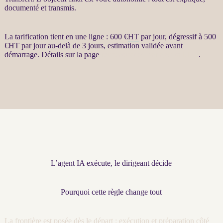
documenté et transmis.
La tarification tient en une ligne : 600 €
HT
par jour, dégressif à 500
€
HT
par jour au-delà de 3 jours, estimation validée avant
démarrage. Détails sur la page
restructuration par agents LLM
.
L’agent IA exécute, le dirigeant décide
Pourquoi cette règle change tout
La frontière est posée dès le départ : exécution et préparation côté